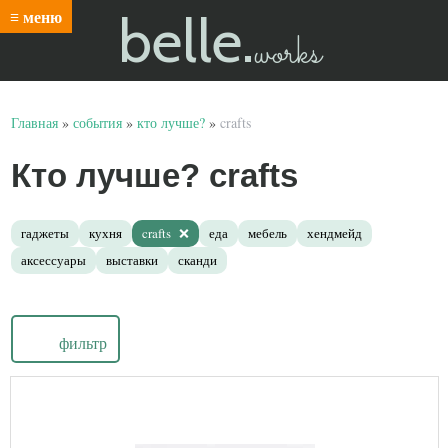
belle.
≡ меню
works
Главная
»
события
»
кто лучше?
»
crafts
Кто лучше? crafts
гаджеты
кухня
crafts
еда
мебель
хендмейд
аксессуары
выставки
сканди
фильтр