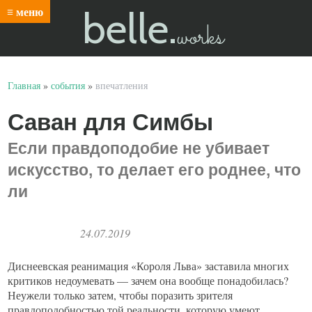
belle.
≡ меню
works
Главная
»
события
»
впечатления
Саван для Симбы
Если правдоподобие не убивает
искусство, то делает его роднее, что
ли
24.07.2019
Диснеевская реанимация «Короля Льва» заставила многих
критиков недоумевать — зачем она вообще понадобилась?
Неужели только затем, чтобы поразить зрителя
правдоподобностью той реальности, которую умеют