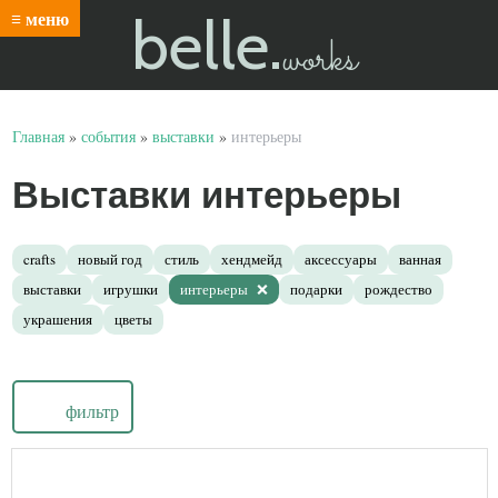
belle.
≡ меню
works
Главная
»
события
»
выставки
»
интерьеры
Выставки интерьеры
crafts
новый год
стиль
хендмейд
аксессуары
ванная
выставки
игрушки
интерьеры
подарки
рождество
украшения
цветы
фильтр