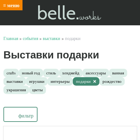
belle.
≡ меню
works
Главная
»
события
»
выставки
»
подарки
Выставки подарки
crafts
новый год
стиль
хендмейд
аксессуары
ванная
выставки
игрушки
интерьеры
подарки
рождество
украшения
цветы
фильтр