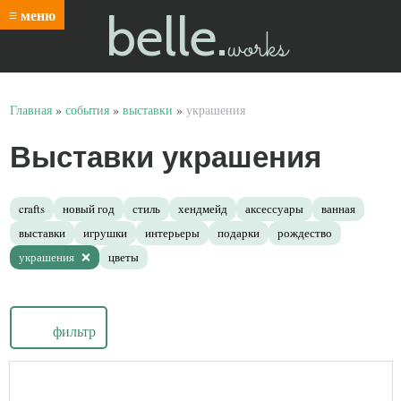
belle.
≡ меню
works
Главная
»
события
»
выставки
»
украшения
Выставки украшения
crafts
новый год
стиль
хендмейд
аксессуары
ванная
выставки
игрушки
интерьеры
подарки
рождество
украшения
цветы
фильтр