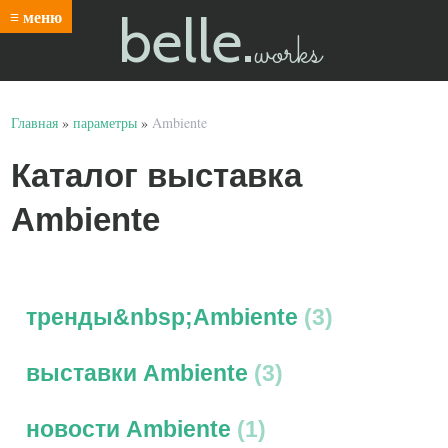
belle.
≡ меню
works
Главная
»
параметры
»
Ambiente
Каталог выставка
Ambiente
тренды&nbsp;Ambiente
3
выставки Ambiente
3
новости Ambiente
1