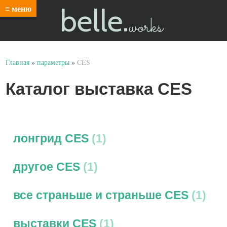
belle.
≡ меню
works
Главная
»
параметры
»
CES
Каталог выставка CES
лонгрид CES
1
другое CES
1
все страньше и страньше CES
1
выставки CES
1