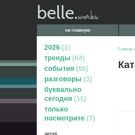
belle.
works
на главную
2026
1
Главная
тренды
64
Кат
события
86
разговоры
3
буквально
сегодня
11
только
посмотрите
7
автор