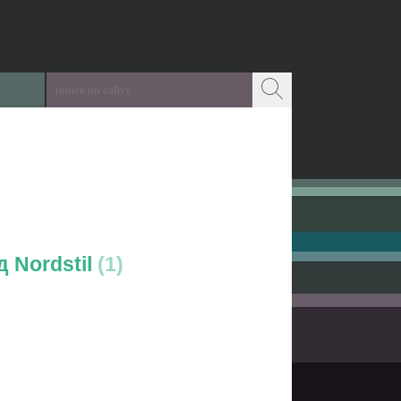
 Nordstil
1