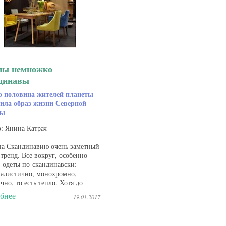
мы немножко
динавы
о половина жителей планеты
ила образ жизни Северной
пы
р: Янина Катрач
на Скандинавию очень заметный
тренд. Все вокруг, особенно
 одеты по-скандинавски:
алистично, монохромно,
чно, то есть тепло. Хотя до
их пор сканди -стиль в одежде
бнее
19.01.2017
ся более подходящим для людей
ше. Про ...