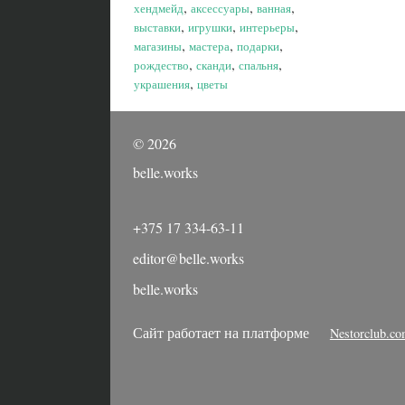
,
,
,
хендмейд
аксессуары
ванная
,
,
,
выставки
игрушки
интерьеры
,
,
,
магазины
мастера
подарки
,
,
,
рождество
сканди
спальня
,
украшения
цветы
©
2026
belle.works
+375 17 334-63-11
editor@belle.works
belle.works
Сайт работает на платформе
Nestorclub.c