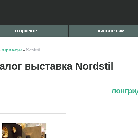
о проекте
пишите нам
»
параметры
»
Nordstil
алог выставка Nordstil
лонгрид