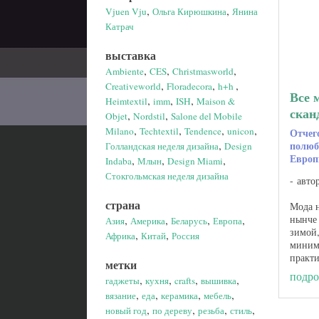
,
,
Vjuen Vju
Ольга Кирюшкина
Янина
Катрач
выставка
,
,
,
Ambiente
CES
Christmasworld
,
,
,
Creativeworld
Floradecora
h+h
Все 
,
,
,
Heimtextil
imm
ISH
Maison &
скан
,
,
Objet
Nordstil
Salone del Mobile
,
,
,
,
Milano
Techtextil
Tendence
unicon
Отчег
,
полюб
Голландская неделя дизайна
Design
Евро
,
,
,
Indaba
Млын
Design Miami
Стокгольмская неделя дизайна
авто
страна
Мода 
,
,
,
,
нынче 
Азия
Америка
Беларусь
Европа
зимой,
,
,
Африка
Китай
Россия
миним
практи
метки
недавн
подро
,
,
,
,
гаджеты
кухня
crafts
вышивка
считал
,
,
,
,
вязание
еда
керамика
мебель
постар
,
,
,
,
новый год
по дереву
резьба
стиль