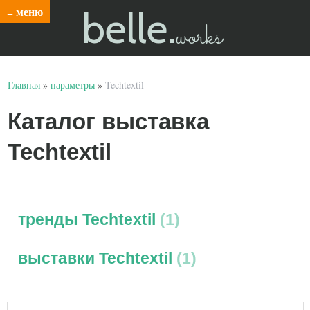
belle.
≡ меню
works
Главная
»
параметры
»
Techtextil
Каталог выставка
Techtextil
тренды Techtextil
1
выставки Techtextil
1