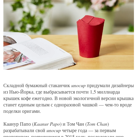
Складной бумажный стаканчик
unocup
придумали дизайнеры
из Нью-Йорка, где выбрасывается почти 1,5 миллиарда
крышек кофе ежегодно. В новой экологичной версии крышка
станет единым целым с одноразовой чашкой — чем-то вроде
поделки оригами.
Каанур Папо (
Kaanur Papo
) и Том Чан (
Tom Chan
)
разрабатывали свой
unocup
четыре года — за первым
прототипом, появившимся в 2015 году, последовали еще