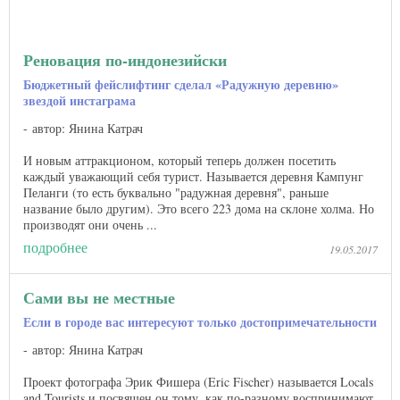
Реновация по-индонезийски
Бюджетный фейслифтинг сделал «Радужную деревню»
звездой инстаграма
автор: Янина Катрач
И новым аттракционом, который теперь должен посетить
каждый уважающий себя турист. Называется деревня Кампунг
Пеланги (то есть буквально "радужная деревня", раньше
название было другим). Это всего 223 дома на склоне холма. Но
производят они очень ...
подробнее
19.05.2017
Сами вы не местные
Если в городе вас интересуют только достопримечательности
автор: Янина Катрач
Проект фотографа Эрик Фишера (Eric Fischer) называется Locals
and Tourists и посвящен он тому, как по-разному воспринимают