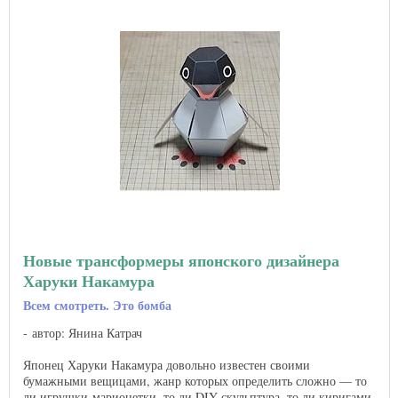
Новые трансформеры японского дизайнера
Харуки Накамура
Всем смотреть. Это бомба
автор: Янина Катрач
Японец Харуки Накамура довольно известен своими
бумажными вещицами, жанр которых определить сложно — то
ли игрушки-марионетки, то ли DIY-скульптура, то ли киригами