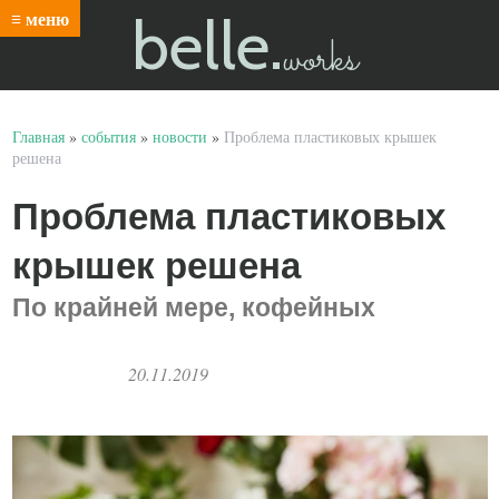
belle.
≡ меню
works
Главная
»
события
»
новости
»
Проблема пластиковых крышек
решена
Проблема пластиковых
крышек решена
По крайней мере, кофейных
20.11.2019