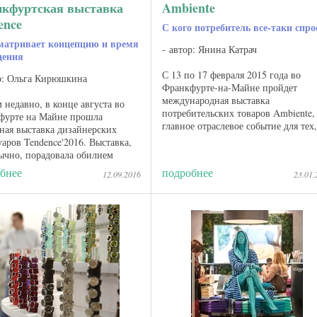
кфуртская выставка
Ambiente
ence
С кого потребитель все-таки спро
матривает концепцию и время
автор: Янина Катрач
дения
С 13 по 17 февраля 2015 года во
р: Ольга Кирюшкина
Франкфурте-на-Майне пройдет
международная выставка
 недавно, в конце августа во
потребительских товаров Ambiente,
фурте на Майне прошла
главное отраслевое событие для тех,
ная выставка дизайнерских
кто производит и продает предмет
уаров Tendence'2016. Выставка,
для кухни и дома, подарочные и
ычно, порадовала обилием
ювелирные изделия, косметику и ...
ых, ультрасовременных и
бнее
подробнее
12.09.2016
23.01.
ческих деталей интерьера,
ов, сувениров, ...