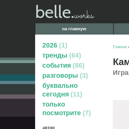
belle.
works
на главную
2026
1
Главная
тренды
64
Кам
события
86
Игра
разговоры
3
буквально
сегодня
11
только
посмотрите
7
автор