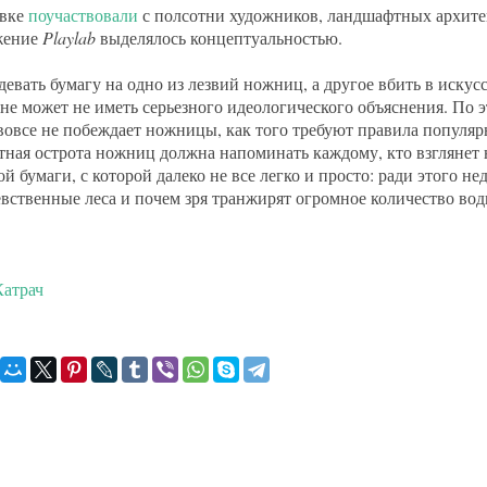
авке
поучаствовали
с полсотни художников, ландшафтных архитек
жение
Playlab
выделялось концептуальностью.
девать бумагу на одно из лезвий ножниц, а другое вбить в иску
 не может не иметь серьезного идеологического объяснения. По 
вовсе не побеждает ножницы, как того требуют правила популярн
тная острота ножниц должна напоминать каждому, кто взглянет 
ой бумаги, с которой далеко не все легко и просто: ради этого 
евственные леса и почем зря транжирят огромное количество вод
атрач