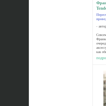
Фран
Tend
Перес
прове
авто
Совсем
Франк
очеред
аксесс
как об
стильн
подро
класси
подарк