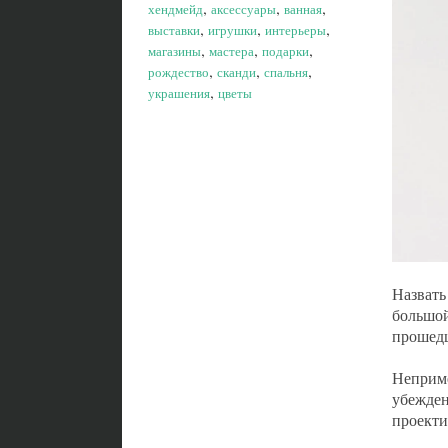
,
,
,
хендмейд
аксессуары
ванная
,
,
,
выставки
игрушки
интерьеры
,
,
,
магазины
мастера
подарки
,
,
,
рождество
сканди
спальня
,
украшения
цветы
Назвать
большой
прошедш
Неприме
убежден
проекти