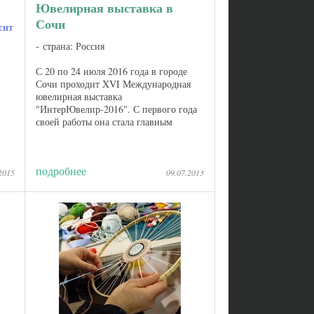
Ювелирная выставка в
Сочи
сит
страна: Россия
С 20 по 24 июля 2016 года в городе
Сочи проходит XVI Международная
ювелирная выставка
"ИнтерЮвелир-2016". С первого года
своей работы она стала главным
событием года в мире ювелирной
ы
моды на юге России. Ежегодно на него
приезжают признанные лидеры ...
подробнее
2015
09.07.2013