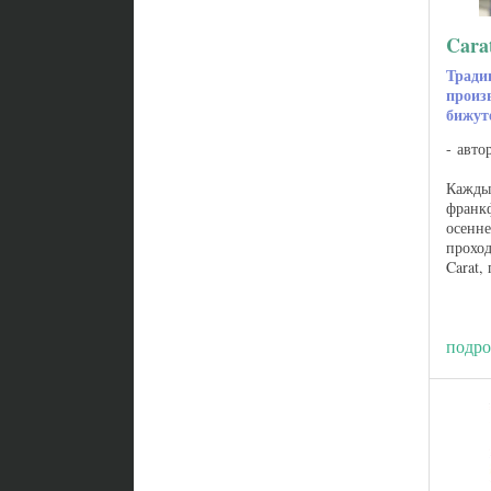
Cara
Тради
произ
бижут
авто
Каждый
франкф
осенне
прохо
Carat,
рынка
ювели
аксесс
подро