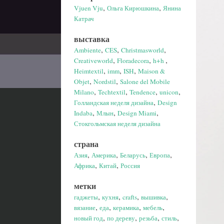
,
,
Vjuen Vju
Ольга Кирюшкина
Янина
Катрач
выставка
,
,
,
Ambiente
CES
Christmasworld
,
,
,
Creativeworld
Floradecora
h+h
,
,
,
Heimtextil
imm
ISH
Maison &
,
,
Objet
Nordstil
Salone del Mobile
,
,
,
,
Milano
Techtextil
Tendence
unicon
,
Голландская неделя дизайна
Design
,
,
,
Indaba
Млын
Design Miami
Стокгольмская неделя дизайна
страна
,
,
,
,
Азия
Америка
Беларусь
Европа
,
,
Африка
Китай
Россия
метки
,
,
,
,
гаджеты
кухня
crafts
вышивка
,
,
,
,
вязание
еда
керамика
мебель
,
,
,
,
новый год
по дереву
резьба
стиль