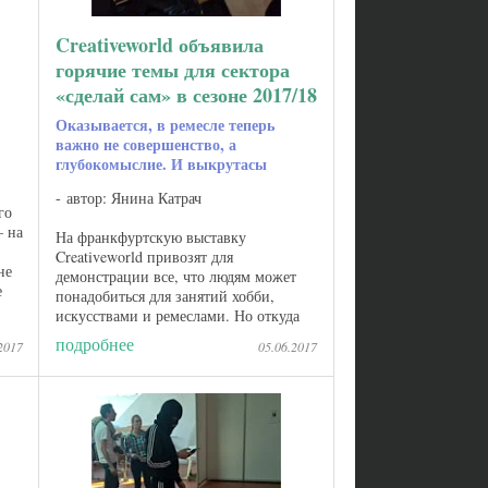
Creativeworld объявила
горячие темы для сектора
«сделай сам» в сезоне 2017/18
Оказывается, в ремесле теперь
важно не совершенство, а
глубокомыслие. И выкрутасы
автор: Янина Катрач
го
— на
На франкфуртскую выставку
Creativeworld привозят для
не
демонстрации все, что людям может
е
понадобиться для занятий хобби,
искусствами и ремеслами. Но откуда
же знать, что именно им понадобится?
подробнее
2017
05.06.2017
Для этого специальные дизайнеры
отслеживают тенденции в ...