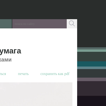
умага
уками
ться
печать
сохранить как pdf