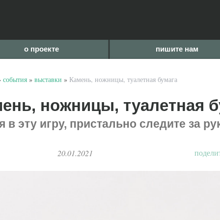
о проекте
пишите нам
»
события
»
выставки
»
Камень, ножницы, туалетная бумага
ень, ножницы, туалетная б
я в эту игру, пристально следите за р
подели
20.01.2021