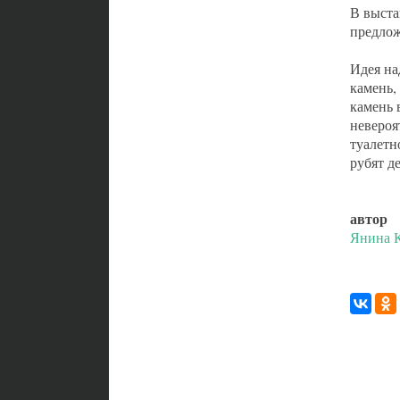
В выст
предло
Идея на
камень,
камень 
невероя
туалетн
рубят д
автор
Янина К