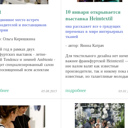
t
10 января открывается
выставка Heimtextil
ционное место встреч
водителей и поставщиков
она расскажет все о грядущих
ерии
переменах в мире интерьерных
тканей
р: Ольга Кирюшкина
автор: Янина Катрач
 год в рамках двух
уртских выставок - летне-
Для текстильного дизайна нет ниче
й Tendence и зимней Ambiente -
важнее франкфуртской Heimtextil 
дит специализированный салон
нее валом валят как известные
 посвященный всем аспектам
производители, так и никому пока 
 украшений, бижутерии и
известные, но талантливые молоды
рной продукции, а также
дизайнеры. Все они хотят
уаров и часов. В рамках ...
продемонстрировать миру свои
бнее
подробнее
05.08.2015
03.01.
проекты для дома ...