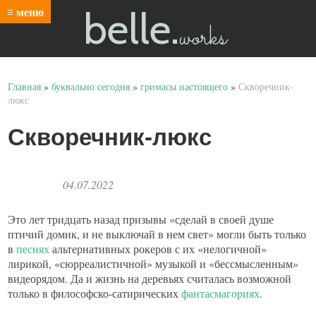
belle.
≡ меню
works
Главная
»
буквально сегодня
»
гримасы настоящего
»
Скворечник-
люкс
Скворечник-люкс
04.07.2022
Это лет тридцать назад призывы «сделай в своей душе
птичий домик, и не выключай в нем свет» могли быть только
в
песнях
альтернативных рокеров с их «нелогичной»
лирикой, «сюрреалистичной» музыкой и «бессмысленным»
видеорядом. Да и жизнь на деревьях считалась возможной
только в философско-сатирических
фантасмагориях
.