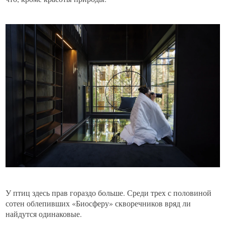
У птиц здесь прав гораздо больше. Среди трех с половиной
сотен облепивших «Биосферу» скворечников вряд ли
найдутся одинаковые.