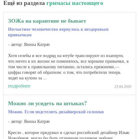
Ещё из раздела
гримасы настоящего
ЗОЖа на карантине не бывает
Несчастное человечество вернулось к нездоровым
привычкам
автор: Янина Катрач
Хотя селебы и все подряд на ютубе транслируют из взаперти,
что ничто в их жизни не поменялось, все хорошие привычки, в
том числе к правильному питанию, остались прежними,—
цифры говорят об обратном: о том, что потребители теперь
ходят на кухню за ...
подробнее
25.04.2020
Можно ли усидеть на штыках?
Можно. Если подстелить дизайнерской соломки
автор: Янина Катрач
Кресло , которое придумал и сделал российский дизайнер Ильяс
Чожобеков, могло бы быть отличным подарком любому