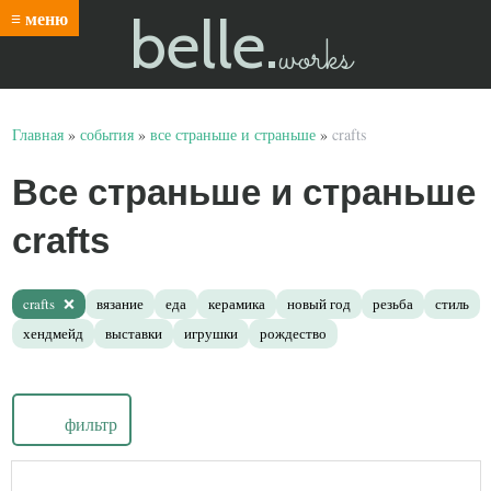
belle.
≡ меню
works
Главная
»
события
»
все страньше и страньше
»
crafts
Все страньше и страньше
crafts
crafts
вязание
еда
керамика
новый год
резьба
стиль
хендмейд
выставки
игрушки
рождество
фильтр