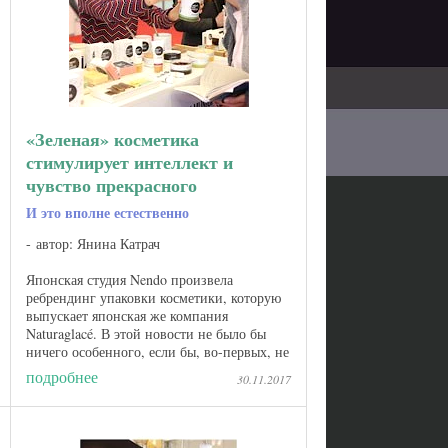
«Зеленая» косметика
стимулирует интеллект и
чувство прекрасного
И это вполне естественно
автор: Янина Катрач
Японская студия Nendo произвела
ребрендинг упаковки косметики, которую
выпускает японская же компания
Naturaglacé. В этой новости не было бы
ничего особенного, если бы, во-первых, не
имя Оки Сато, который не только является
подробнее
30.11.2017
основателем Nendo, ...