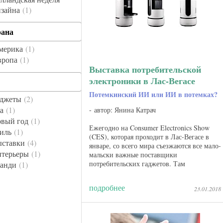
изайна
1
рана
мерика
1
вропа
1
Выставка потребительской
электроники в Лас-Вегасе
Потемкинский ИИ или ИИ в потемках?
аджеты
2
да
1
автор: Янина Катрач
овый год
1
Ежегодно на Consumer Electronics Show
тиль
1
(CES), которая проходит в Лас-Вегасе в
ыставки
4
январе, со всего мира съезжаются все мало-
нтерьеры
1
мальски важные поставщики
потребительских гаджетов. Там
канди
1
присутствует абсолютное большинство
крупных технологических брендов, ...
подробнее
23.01.2018