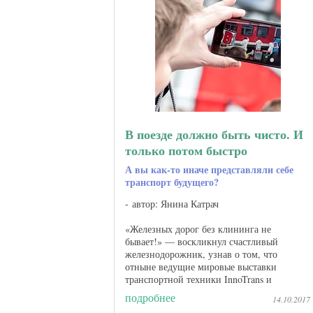
В поезде должно быть чисто. И
только потом быстро
А вы как-то иначе представляли себе
транспорт будущего?
автор: Янина Катрач
«Железных дорог без клининга не
бывает!» — воскликнул счастливый
железнодорожник, узнав о том, что
отныне ведущие мировые выставки
транспортной техники InnoTrans и
индустрии чистоты CMS Berlin, которые
подробнее
14.10.2017
по очереди проходят в столице ...