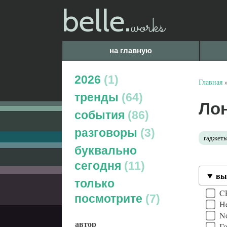
belle.
works
на главную
2026
1
Главная
тренды
64
Ло
события
86
разговоры
3
гаджет
буквально
сегодня
11
вы
только
C
посмотрите
7
He
No
автор
Го