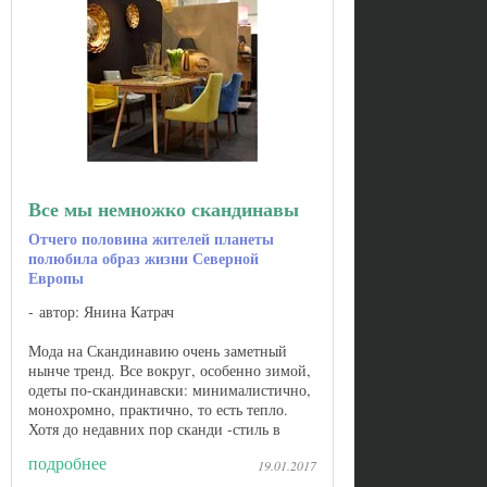
Все мы немножко скандинавы
Отчего половина жителей планеты
полюбила образ жизни Северной
Европы
автор: Янина Катрач
Мода на Скандинавию очень заметный
нынче тренд. Все вокруг, особенно зимой,
одеты по-скандинавски: минималистично,
монохромно, практично, то есть тепло.
Хотя до недавних пор сканди -стиль в
одежде считался более подходящим для
подробнее
19.01.2017
людей постарше. Про ...