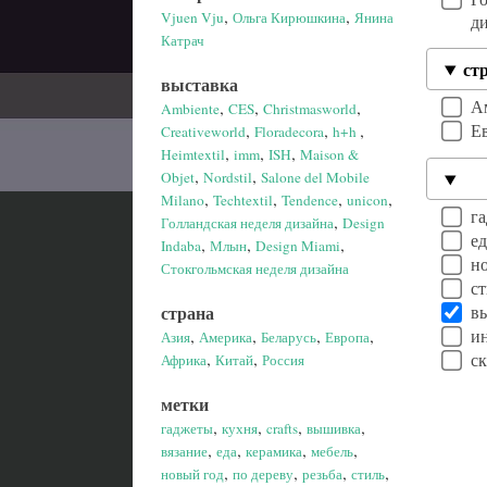
,
,
Vjuen Vju
Ольга Кирюшкина
Янина
д
Катрач
ст
выставка
А
,
,
,
Ambiente
CES
Christmasworld
,
,
,
Е
Creativeworld
Floradecora
h+h
,
,
,
Heimtextil
imm
ISH
Maison &
,
,
Objet
Nordstil
Salone del Mobile
,
,
,
,
Milano
Techtextil
Tendence
unicon
г
,
Голландская неделя дизайна
Design
е
,
,
,
Indaba
Млын
Design Miami
н
Стокгольмская неделя дизайна
с
страна
в
,
,
,
,
и
Азия
Америка
Беларусь
Европа
,
,
с
Африка
Китай
Россия
метки
,
,
,
,
гаджеты
кухня
crafts
вышивка
,
,
,
,
вязание
еда
керамика
мебель
,
,
,
,
новый год
по дереву
резьба
стиль