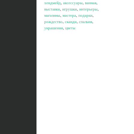
,
,
,
хендмейд
аксессуары
ванная
,
,
,
выставки
игрушки
интерьеры
,
,
,
магазины
мастера
подарки
,
,
,
рождество
сканди
спальня
,
украшения
цветы