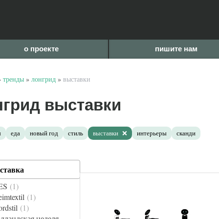
о проекте
пишите нам
»
тренды
»
лонгрид
»
выставки
нгрид выставки
ы
еда
новый год
стиль
выставки
интерьеры
сканди
ставка
ES
1
imtextil
1
rdstil
1
лландская неделя