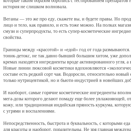
которые таким образом боролись с тестированием препаратов 
история не слишком волновала.
Веганы — это же про еду, скажете вы, и будете правы. Но прод
лицо и тело, как правило, и есть тоже можно. На полках мага
смузи и суперпродукты, то есть супер-косметические ингред
свойства.
Границы между «красотой» и «едой» год от года размываются
тоник-детокс, не так давно бывший большим хитом, уже допол
кремах находятся ингредиенты вроде активированного угля, а 
Новые линии люксовой косметики вдохновляются «экологическ
составе есть редкий сорт чая. Водоросли, относительно новый 
только нутрицевтикой, но и бьюти-индустрией в новейших доб
И наоборот, самые горячие косметические ингредиенты вполне
мега-дозы которого делают помаду еще более увлажняющей, от
кожу, или традиционная индийская пряность куркума, которую
с угрями и воспалениями.
Непосредственность, быстрота и буквальность, с которыми еда
для красоты и наоборот, поразительны. Не зря главная междун