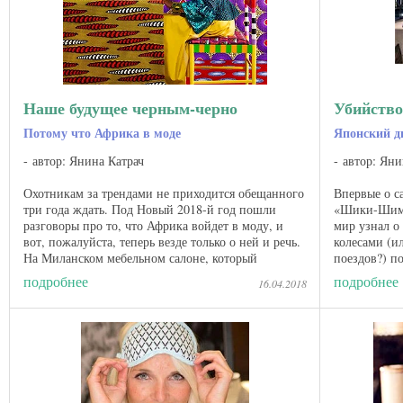
Наше будущее черным-черно
Убийство
Потому что Африка в моде
Японский ди
автор: Янина Катрач
автор: Яни
Охотникам за трендами не приходится обещанного
Впервые о с
три года ждать. Под Новый 2018-й год пошли
«Шики-Шима»
разговоры про то, что Африка войдет в моду, и
мир узнал о 
вот, пожалуйста, теперь везде только о ней и речь.
колесами (и
На Миланском мебельном салоне, который
поездов?) п
открывается 17 апреля, ...
Ниигата ...
подробнее
подробнее
16.04.2018