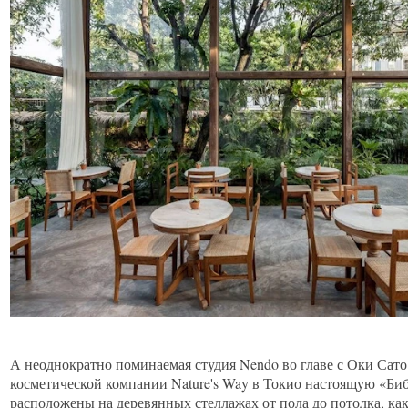
А неоднократно поминаемая студия Nendo во главе с Оки Сато
косметической компании Nature's Way в Токио настоящую «Биб
расположены на деревянных стеллажах от пола до потолка, ка