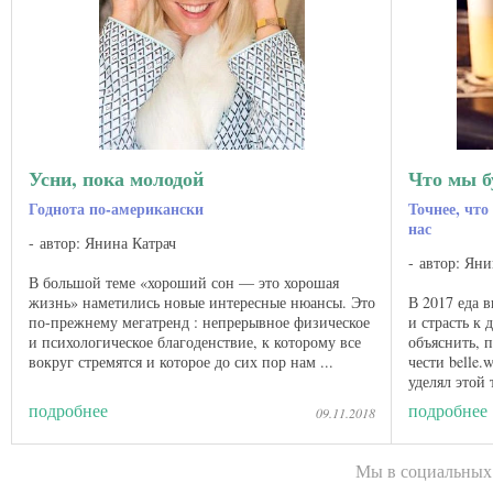
Усни, пока молодой
Что мы бу
Годнота по-американски
Точнее, что
нас
автор: Янина Катрач
автор: Яни
В большой теме «хороший сон — это хорошая
жизнь» наметились новые интересные нюансы. Это
В 2017 еда 
по-прежнему мегатренд : непрерывное физическое
и страсть к 
и психологическое благоденствие, к которому все
объяснить, п
вокруг стремятся и которое до сих пор нам ...
чести belle.
уделял этой
еще больше .
подробнее
подробнее
09.11.2018
Мы в социальных