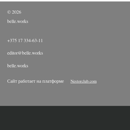
©
2026
belle.works
+375 17 334-63-11
editor@belle.works
belle.works
Сайт работает на платформе
Nestorclub.com