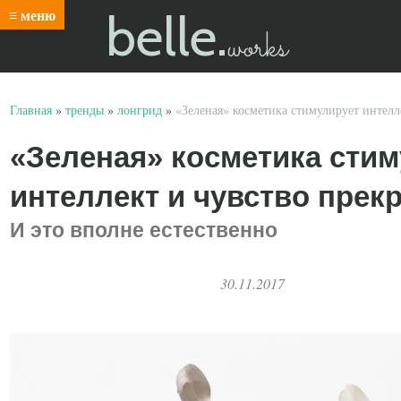
belle.
≡ меню
works
Главная
»
тренды
»
лонгрид
»
«Зеленая» косметика стимулирует интелл
«Зеленая» косметика сти
интеллект и чувство прек
И это вполне естественно
30.11.2017