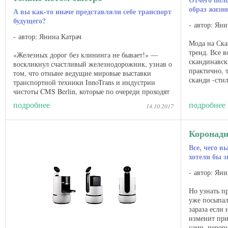
образ жизн
А вы как-то иначе представляли себе транспорт
будущего?
автор: Яни
автор: Янина Катрач
Мода на Ска
тренд. Все в
«Железных дорог без клининга не бывает!» —
скандинавск
воскликнул счастливый железнодорожник, узнав о
практично, т
том, что отныне ведущие мировые выставки
сканди -сти
транспортной техники InnoTrans и индустрии
для людей по
чистоты CMS Berlin, которые по очереди проходят
в столице ...
подробнее
подробнее
14.10.2017
Коронад
Все, чего в
хотели бы з
автор: Яни
Но узнать п
уже посыпал
зараза если 
изменит при
сами, переп