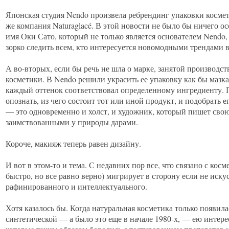
Японская студия Nendo произвела ребрендинг упаковки косме
же компания Naturaglacé. В этой новости не было бы ничего ос
имя Оки Сато, который не только является основателем Nendo,
зорко следить всем, кто интересуется новомодными трендами в
А во-вторых, если бы речь не шла о марке, занятой производс
косметики. В Nendo решили украсить ее упаковку как бы мазка
каждый оттенок соответствовал определенному ингредиенту.
опознать, из чего состоит тот или иной продукт, и подобрать 
— это одновременно и холст, и художник, который пишет свою
заимствованными у природы дарами.
Короче, макияж теперь равен дизайну.
И вот в этом-то и тема. С недавних пор все, что связано с кос
быстро, но все равно верно) мигрирует в сторону если не искус
рафинированного и интеллектуального.
Хотя казалось бы. Когда натуральная косметика только появила
синтетической — а было это еще в начале 1980-х, — ею интерес