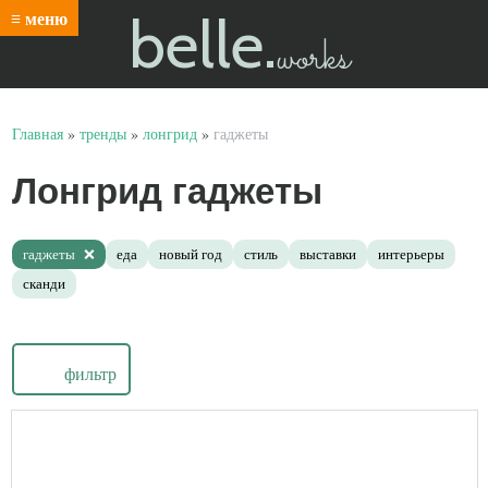
belle.
≡ меню
works
Главная
»
тренды
»
лонгрид
»
гаджеты
Лонгрид гаджеты
гаджеты
еда
новый год
стиль
выставки
интерьеры
сканди
фильтр