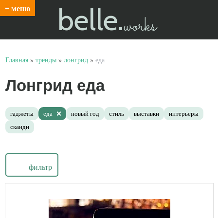
belle.
≡ меню
works
Главная
»
тренды
»
лонгрид
»
еда
Лонгрид еда
гаджеты
еда
новый год
стиль
выставки
интерьеры
сканди
фильтр