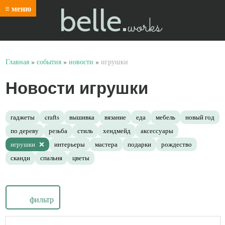
belle.
≡ меню
works
Главная
»
события
»
новости
»
игрушки
Новости игрушки
гаджеты
crafts
вышивка
вязание
еда
мебель
новый год
по дереву
резьба
стиль
хендмейд
аксессуары
игрушки
интерьеры
мастера
подарки
рождество
сканди
спальня
цветы
фильтр