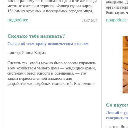
как по-разному воспринимают одни и те же города
обещание. Д
местные жители и туристы. Фишер сделал карты
организатора
136 самых крупных и посещаемых городов мира,
Кейптауне, ч
где синим ...
местных тво
подробнее
подробнее
18.07.2019
Сколько тебе наливать?
Скажи об этом крану человеческим языком
автор: Янина Катрач
Сделать так, чтобы можно было голосом управлять
всем хозяйством умного дома — кондиционерами,
системами безопасности и освещения, — это
задача первостепенной важности для
разработчиков подобных технологий. Как именно
это делать, вопрос пока спорный. ...
Со вкусо
Легкий и уд
совершенст
автор: Яни