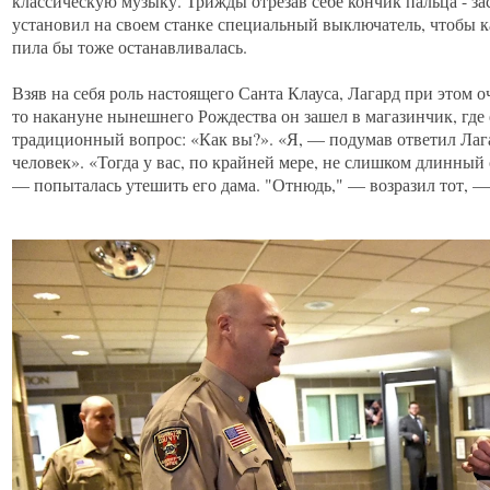
классическую музыку. Трижды отрезав себе кончик пальца - за
установил на своем станке специальный выключатель, чтобы ка
пила бы тоже останавливалась.
Взяв на себя роль настоящего Санта Клауса, Лагард при этом 
то накануне нынешнего Рождества он зашел в магазинчик, где 
традиционный вопрос: «Как вы?». «Я, — подумав ответил Ла
человек». «Тогда у вас, по крайней мере, не слишком длинный
— попыталась утешить его дама. "Отнюдь," — возразил тот, — 