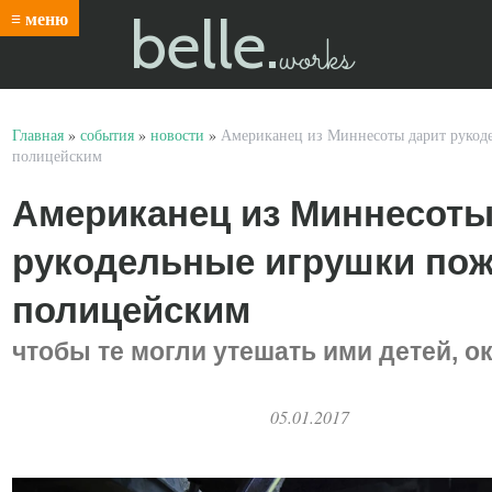
belle.
≡ меню
works
Главная
»
события
»
новости
»
Американец из Миннесоты дарит рукод
полицейским
Американец из Миннесоты
рукодельные игрушки по
полицейским
чтобы те могли утешать ими детей, о
05.01.2017