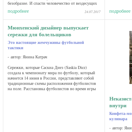
Милане. Но р
безобразие. И спасти человечество от вездесущих
гаджетов ...
подробнее
подробнее
24.07.2017
Мюнхенский дизайнер выпускает
сережки для болельщиков
Это настоящие жемчужины футбольной
тактики
автор: Янина Катрач
Сережки, которые Саскиа Диез (Saskia Diez)
создала к чемпионату мира по футболу, который
начнется 14 июня в России, представляют собой
традиционные схемы расположения футболистов
на поле. Расстановка футболистов во время игры
— страшно важная ...
Неказист
внутри
Конфета-мо
кулинара
автор: Яни