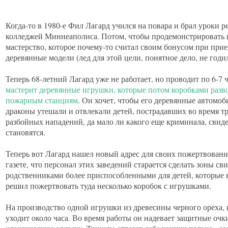
Когда-то в 1980-е Фил Лагард учился на повара и брал уроки р
колледжей Миннеаполиса. Потом, чтобы продемонстрировать в
мастерство, которое почему-то считал своим бонусом при прием
деревянные модели (лед для этой цели, понятное дело, не годил
Теперь 68-летний Лагард уже не работает, но проводит по 6-7 ч
мастерит деревянные игрушки, которые потом коробками
разв
пожарным станциям
. Он хочет, чтобы его деревянные автомоб
драконы утешали и отвлекали детей, пострадавших во время 
разбойных нападений, да мало ли какого еще криминала, свид
становятся.
Теперь вот Лагард нашел новый адрес для своих пожертвован
газете, что персонал этих заведений старается сделать зоны с
родственниками более приспособленными для детей, которые 
решил пожертвовать туда несколько коробок с игрушками.
На производство одной игрушки из древесины черного ореха, 
уходит около часа. Во время работы он надевает защитные оч