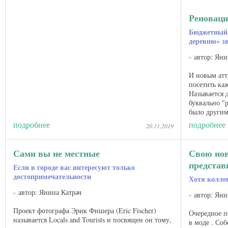
Реноваци
Бюджетный 
деревню» з
автор: Яни
И новым атт
посетить ка
Называется 
буквально "
было другим)
Но производя
подробнее
подробнее
20.11.2019
Сами вы не местные
Свою но
предста
Если в городе вас интересуют только
достопримечательности
Хотя колле
автор: Янина Катрач
автор: Яни
Проект фотографа Эрик Фишера (Eric Fischer)
Очередное п
называется Locals and Tourists и посвящен он тому,
в моде . Со