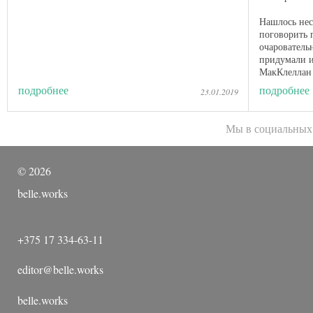
Нашлось нес
поговорить 
очарователь
придумали и
МакКлеллан 
Мишель Магу
подробнее
подробнее
23.01.2019
Мы в социальных
©
2026
belle.works
+375 17 334-63-11
editor@belle.works
belle.works