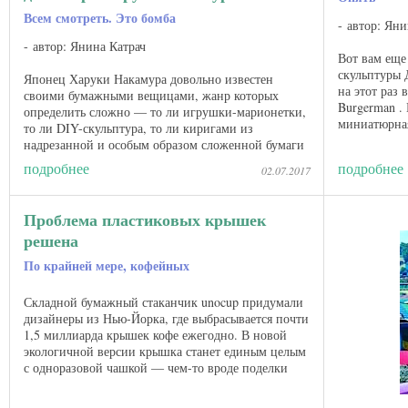
Всем смотреть. Это бомба
автор: Яни
автор: Янина Катрач
Вот вам еще
скульптуры Д
Японец Харуки Накамура довольно известен
на этот раз
своими бумажными вещицами, жанр которых
Burgerman .
определить сложно — то ли игрушки-марионетки,
миниатюрная
то ли DIY-скульптура, то ли киригами из
псевдонимом 
надрезанной и особым образом сложенной бумаги
или картона, то ли каракури ...
подробнее
подробнее
02.07.2017
Проблема пластиковых крышек
решена
По крайней мере, кофейных
Складной бумажный стаканчик unocup придумали
дизайнеры из Нью-Йорка, где выбрасывается почти
1,5 миллиарда крышек кофе ежегодно. В новой
экологичной версии крышка станет единым целым
с одноразовой чашкой — чем-то вроде поделки
оригами. Каанур ...