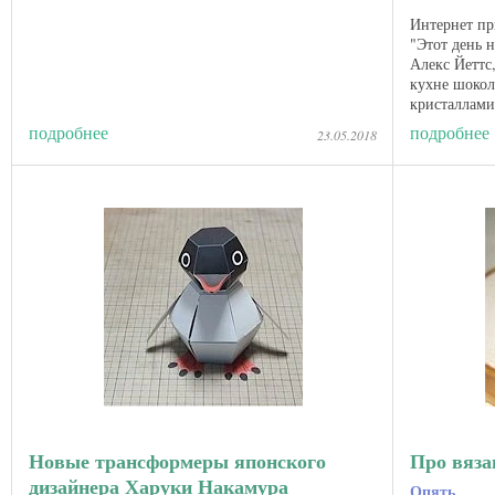
Интернет пр
"Этот день 
Алекс Йеттс,
кухне шокол
кристаллами
студент прес
подробнее
подробнее
23.05.2018
Новые трансформеры японского
Про вяза
дизайнера Харуки Накамура
Опять