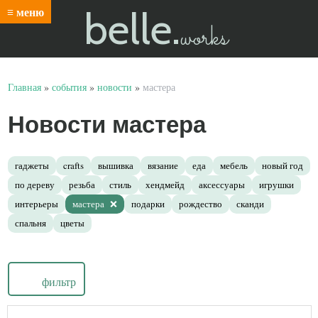
belle.
≡ меню
works
Главная
»
события
»
новости
»
мастера
Новости мастера
гаджеты
crafts
вышивка
вязание
еда
мебель
новый год
по дереву
резьба
стиль
хендмейд
аксессуары
игрушки
интерьеры
мастера
подарки
рождество
сканди
спальня
цветы
фильтр