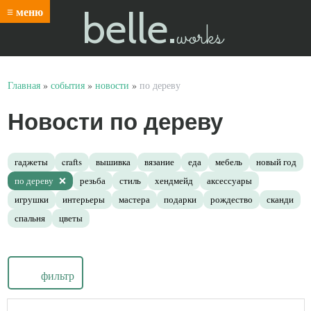
belle.
≡ меню
works
Главная
»
события
»
новости
»
по дереву
Новости по дереву
гаджеты
crafts
вышивка
вязание
еда
мебель
новый год
по дереву
резьба
стиль
хендмейд
аксессуары
игрушки
интерьеры
мастера
подарки
рождество
сканди
спальня
цветы
фильтр