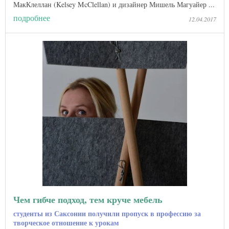
МакКлеллан (Kelsey McClellan) и дизайнер Мишель Магуайер ...
подробнее
12.04.2017
Чем гибче подход, тем круче мебель
студенты из Саксонии получили пропуск в профессию за
творческое отношение к урокам