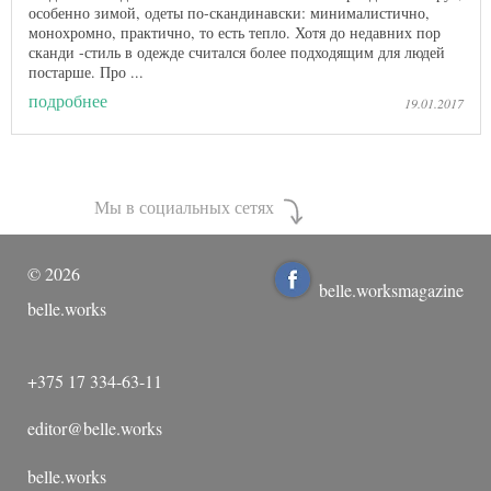
особенно зимой, одеты по-скандинавски: минималистично,
монохромно, практично, то есть тепло. Хотя до недавних пор
сканди -стиль в одежде считался более подходящим для людей
постарше. Про ...
подробнее
19.01.2017
Мы в социальных сетях
©
2026
belle.worksmagazine
belle.works
+375 17 334-63-11
editor@belle.works
belle.works