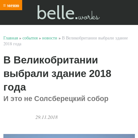
belle.
≡ меню
works
Главная
»
события
»
новости
»
В Великобритании выбрали здание
2018 года
В Великобритании
выбрали здание 2018
года
И это не Солсберецкий собор
29.11.2018