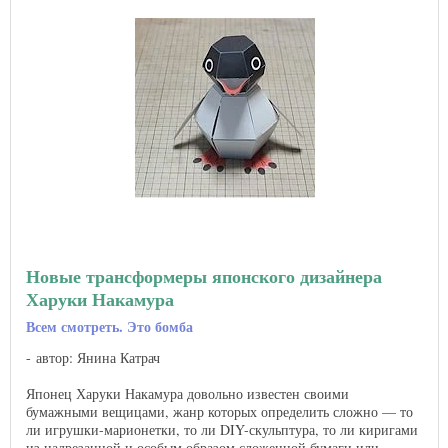
Новые трансформеры японского дизайнера
Харуки Накамура
Всем смотреть. Это бомба
автор: Янина Катрач
Японец Харуки Накамура довольно известен своими
бумажными вещицами, жанр которых определить сложно — то
ли игрушки-марионетки, то ли DIY-скульптура, то ли киригами
из надрезанной и особым образом сложенной бумаги или