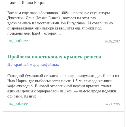
автор: Янина Катрач
Вот вам еще пара образчиков. 100% шерстяные скульптуры
Джессики Дэнс (Jessica Dance) , которая на этот раз
вдохновилась иллюстрациями Jon Burgerman . И совершенно
очаровательная миниатюрная вышитая еда японки под
псевдонимом Ipnot , которая ...
подробнее
30.04.2017
Проблема пластиковых крышек решена
По крайней мере, кофейных
Складной бумажный стаканчик unocup придумали дизайнеры из
Нью-Йорка, где выбрасывается почти 1,5 миллиарда крышек
кофе ежегодно. В новой экологичной версии крышка станет
единым целым с одноразовой чашкой — чем-то вроде поделки
оригами. Каанур ...
подробнее
20.11.2019