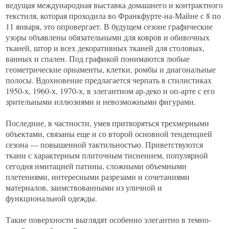
ведущая международная выставка домашнего и контрактного
текстиля, которая проходила во Франкфурте-на-Майне с 8 по
11 января, это опровергает. В будущем сезоне графические
узоры объявлены обязательными для ковров и обивочных
тканей, штор и всех декоративных тканей для столовых,
ванных и спален. Под графикой понимаются любые
геометрические орнаменты, клетки, ромбы и диагональные
полосы. Вдохновение предлагается черпать в стилистиках
1950-х, 1960-х, 1970-х, в элегантном ар-деко и оп-арте с его
зрительными иллюзиями и невозможными фигурами.
Последние, в частности, умея притворяться трехмерными
объектами, связаны еще и со второй основной тенденцией
сезона — повышенной тактильностью. Приветствуются
ткани с характерным плиточным тиснением, популярной
сегодня имитацией патины, сложными объемными
плетениями, интересными разрезами и сочетаниями
материалов, заимствованными из уличной и
функциональной одежды.
Такие поверхности выглядят особенно элегантно в темно-