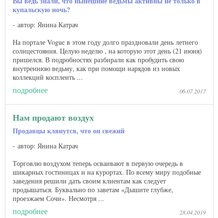
Вы ведь знали, что нынешние ведьмы активны не только в
купальскую ночь?
автор: Янина Катрач
На портале Vogue в этом году долго праздновали день летнего
солнцестояния. Целую неделю , на которую этот день (21 июня)
пришелся. В подробностях разбирали как пробудить свою
внутреннюю ведьму, как при помощи нарядов из новых
коллекций косплеить ...
подробнее
06.07.2017
Нам продают воздух
Продавцы клянутся, что он свежий
автор: Янина Катрач
Торговлю воздухом теперь осваивают в первую очередь в
шикарных гостиницах и на курортах. По всему миру подобные
заведения решили дать своим клиентам как следует
продышаться. Буквально по заветам «Дышите глубже,
проезжаем Сочи». Несмотря ...
подробнее
28.04.2019