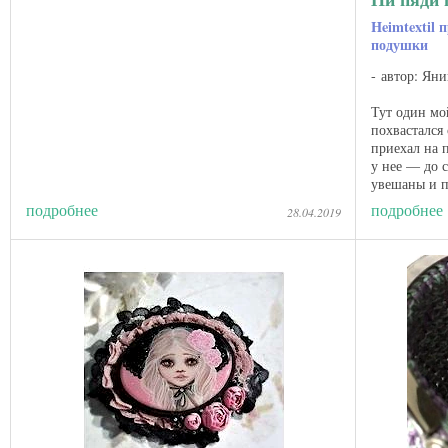
Heimtextil 
подушки
автор: Яни
Тут один мо
похвастался
приехал на п
у нее — до 
увешаны и п
что-то ...
подробнее
подробнее
28.04.2019