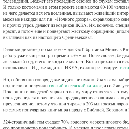
телевидения. Бюджет его последних сезонов по слухам составл
И только костюмами в этом проекте занимаются 80-100 челове
из чего делается вся эта вселенная, вызывают живейший интере
меховые накидки для т.н. «Ночного дозора», охраняющего сев
и прочих угроз, делают из ковриков IKEA. Их, конечно, специ
красят, а потом еще и подвергают жесткому обращению (вполне
выглядели как из настоящего Средневековья.
Главный дизайнер по костюмам для GoT, британка Мишель Клэп
работу уже выиграла три премии «Эмми». По ее словам, бюдже
же каждый год, и его никогда не хватает. Вот и приходится ис
использовать. И даже ходить в ИКЕА, ехидно резюмирует
ист
Но, собственно говоря, даже ходить не нужно. Икея сама найде
подписчики получили
свежий икеевский каталог
, а со 2 авгус
Поклонники шведской марки по всему миру относятся к этому
последня неделя июля по силе предвкушения сравнима с канун
преувеличение, потому что при тираже в 203 млн экземпляров 
из самых популярных книг мира наряду с Библией, Кораном и
324-страничный том съедает 70% годового маркетингового бюд
его производство понадобились 18 месяцев плюс услуги сотен 