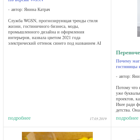
автор: Янина Катрач
Служба WGSN, прогнозирующая тренды стиля
жизни, гостиничного бизнеса, моды,
промышленного дизайна и оформления
интерьеров, назвала цветом 2021 года
электрический оттенок синего под названием AI
Aqua . Воде и в естественной разумности, в
Переноче
общем-то, не ...
Почему маг
гостиницы 
автор: Яни
Потому что 
уже букваль
проектов, к
Икее ради ф
детства. Он
интерьерах т
подробнее
подробнее
17.03.2019