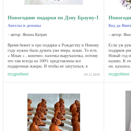
Новогодние подарки по Дэну Брауну-1
Новогодн
Ангелы и демоны
Код да Вин
автор: Янина Катрач
автор: Яни
Время бежит и про подарки к Рождеству и Новому
Если уж рук
году нужно было думать уже вчера, млын. То есть
подарков ре
« Млын » , конечно, палочка-выручалочка, потому
Новый год н
что там всегда на 100% представлены все
налево. К э
подарочные жанры. И чтобы не запутаться, я
он, казалос
решила в этом году ...
деноминация,
подробнее
подробнее
29.11.2016