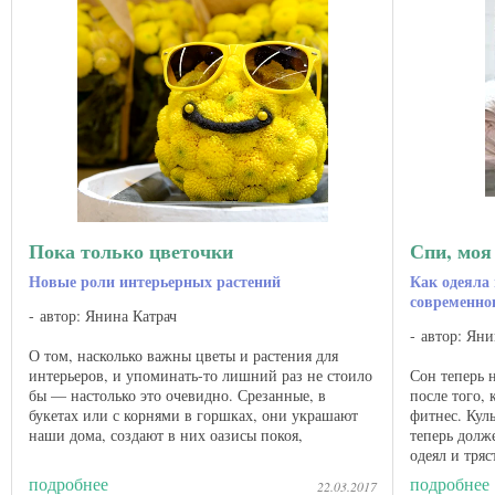
Пока только цветочки
Спи, моя
Новые роли интерьерных растений
Как одеяла
современно
автор: Янина Катрач
автор: Яни
О том, насколько важны цветы и растения для
интерьеров, и упоминать-то лишний раз не стоило
Сон теперь 
бы — настолько это очевидно. Срезанные, в
после того,
букетах или с корнями в горшках, они украшают
фитнес. Кул
наши дома, создают в них оазисы покоя,
теперь долж
напоминают о природе и ...
одеял и тря
— весь ...
подробнее
подробнее
22.03.2017