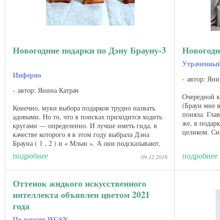
Новогодние подарки по Дэну Брауну-3
Новогодн
Утраченны
Инферно
автор: Яни
автор: Янина Катрач
Очередной к
(Браун мне в
Конечно, муки выбора подарков трудно назвать
поняла. Гла
адовыми. Но то, что в поисках приходится ходить
же, в подарк
кругами — определенно. И лучше иметь гида, в
целиком. Сна
качестве которого я в этом году выбрала Дэна
только-только
Брауна ( 1 , 2 ) и « Млын ». А они подсказывают,
...
подробнее
подробнее
09.12.2016
Оттенок жидкого искусственного
интеллекта объявлен цветом 2021
года
По версии WGSN