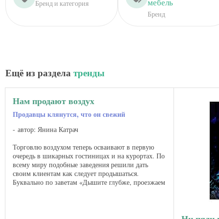
мебель
Бренд и категория
Бренд
Ещё из раздела
тренды
Нам продают воздух
Продавцы клянутся, что он свежий
автор: Янина Катрач
Торговлю воздухом теперь осваивают в первую
очередь в шикарных гостиницах и на курортах. По
всему миру подобные заведения решили дать
своим клиентам как следует продышаться.
Буквально по заветам «Дышите глубже, проезжаем
Сочи». Несмотря ...
Ни пяди 