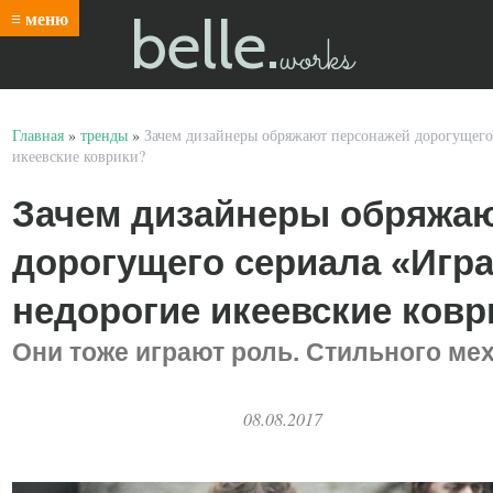
belle.
≡ меню
works
Главная
»
тренды
»
Зачем дизайнеры обряжают персонажей дорогущего 
икеевские коврики?
Зачем дизайнеры обряжаю
дорогущего сериала «Игра
недорогие икеевские ковр
Они тоже играют роль. Стильного ме
08.08.2017