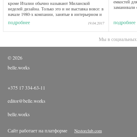
емкостей дл
кроме Италии обычно называют Миланской
заманивали 
неделей дизайна. Только это и не выставка вовсе: в
которых ожид
начале 1980-х компании, занятые в интерьерном и
промышленном ...
подробнее
подробнее
19.04.2017
Мы в социальных
©
2026
belle.works
+375 17 334-63-11
editor@belle.works
belle.works
Сайт работает на платформе
Nestorclub.com