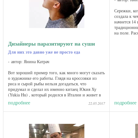
Сережки, кот
создала к ч
начнется 14
традиционны
на поле. Ра
— страшно в
Дизайнеры паразитируют на суши
Для них это давно уже не просто еда
автор: Янина Катрач
Вот хороший пример того, как много могут сказать
о художнике его работы. Глядя на кроссовки из
риса и сырой рыбы нельзя догадаться, что
придумал и сделал их именно китаец Юкия Ху
(Yukia Hu) , который родился в Италии и живет в
Милане. Но разве ...
подробнее
подробнее
22.05.2017