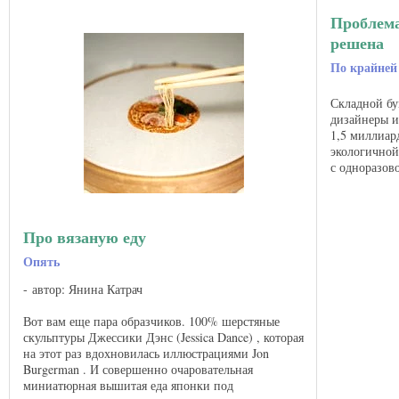
Проблем
решена
По крайней
Складной бу
дизайнеры и
1,5 миллиар
экологичной
с одноразов
оригами. Каа
Про вязаную еду
Опять
автор: Янина Катрач
Вот вам еще пара образчиков. 100% шерстяные
скульптуры Джессики Дэнс (Jessica Dance) , которая
на этот раз вдохновилась иллюстрациями Jon
Burgerman . И совершенно очаровательная
миниатюрная вышитая еда японки под