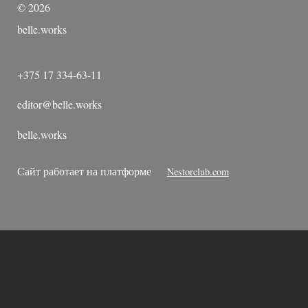
©
2026
belle.works
+375 17 334-63-11
editor@belle.works
belle.works
Сайт работает на платформе
Nestorclub.com