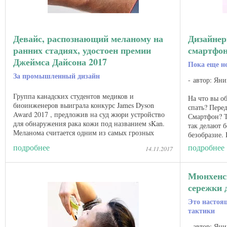
Девайс, распознающий меланому на
Дизайнер
ранних стадиях, удостоен премии
смартфон
Джеймса Дайсона 2017
Пока еще н
За промышленный дизайн
автор: Яни
Группа канадских студентов медиков и
На что вы о
биоинженеров выиграла конкурс James Dyson
спать? Перед
Award 2017 , предложив на суд жюри устройство
Смартфон? Т
для обнаружения рака кожи под названием sKan.
так делают б
Меланома считается одним из самых грозных
безобразие.
медицинских приговоров, которые ...
гаджетов ...
подробнее
подробнее
14.11.2017
Мюнхенск
сережки 
Это настоя
тактики
автор: Яни