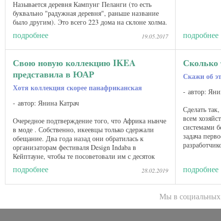
Называется деревня Кампунг Пеланги (то есть
буквально "радужная деревня", раньше название
было другим). Это всего 223 дома на склоне холма.
Но производят они очень ...
подробнее
подробнее
19.05.2017
Свою новую коллекцию IKEA
Сколько 
представила в ЮАР
Скажи об э
Хотя коллекция скорее панафриканская
автор: Яни
автор: Янина Катрач
Сделать так
всем хозяйс
Очередное подтверждение того, что Африка нынче
системами б
в моде . Собственно, икеевцы только сдержали
задача перв
обещание. Два года назад они обратилась к
разработчик
организаторам фестиваля Design Indaba в
это делать, 
Кейптауне, чтобы те посоветовали им с десяток
местных творцов. Дизайнеров ...
подробнее
подробнее
28.02.2019
Мы в социальных