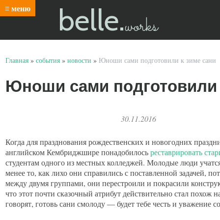
belle.
≡ меню
works
Главная
»
события
»
новости
»
Юноши сами подготовили к зиме сани
Юноши сами подготовили 
30.11.2016
Когда для празднования рождественских и новогодних праздн
английском Кембриджшире понадобилось
реставрировать ста
студентам одного из местных колледжей. Молодые люди учатся
менее то, как лихо они справились с поставленной задачей, п
между двумя группами, они перестроили и покрасили конструкц
что этот почти сказочный атрибут действительно стал похож на
говорят, готовь сани смолоду — будет тебе честь и уважение с