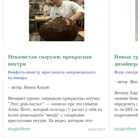
Неказистая снаружи, прекрасная
Новые тр
внутри
дизайнер
Конфета-монстр прославила американского
Всем смотре
кулинара
автор: Яни
автор: Янина Катрач
Японец Хару
Интернет принес очередную прекрасную штучку:
своими бум
"Этот день настал!" — написал про это событие
определить 
Алекс Йеттс, который полгода (!) растил у себя на
то ли DIY-с
кухне шоколадную "жеоду" с сахарными
надрезанной
кристаллами внутри. На видео, которым этот
или картона,
студент престижной ...
подробнее
подробнее
03.04.2017