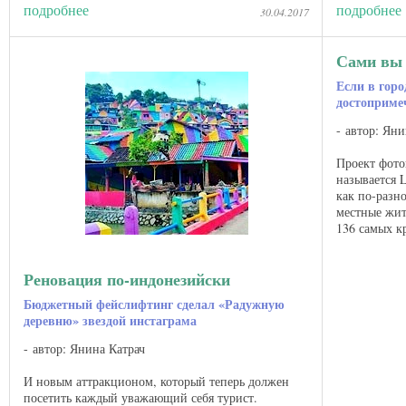
псевдонимом Ipnot , которая ...
подробнее
подробнее
30.04.2017
Сами вы 
Если в горо
достоприме
автор: Яни
Проект фото
называется L
как по-разн
местные жит
136 самых к
где синим ...
Реновация по-индонезийски
Бюджетный фейслифтинг сделал «Радужную
деревню» звездой инстаграма
автор: Янина Катрач
И новым аттракционом, который теперь должен
посетить каждый уважающий себя турист.