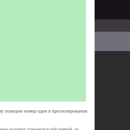
му позицию номер один в прогнозировании
енно колорит становится той печкой, от