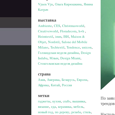
,
,
Vjuen Vju
Ольга Кирюшкина
Янина
Катрач
выставка
,
,
,
Ambiente
CES
Christmasworld
,
,
,
Creativeworld
Floradecora
h+h
,
,
,
Heimtextil
imm
ISH
Maison &
,
,
Objet
Nordstil
Salone del Mobile
,
,
,
,
Milano
Techtextil
Tendence
unicon
,
Голландская неделя дизайна
Design
,
,
,
Indaba
Млын
Design Miami
Стокгольмская неделя дизайна
страна
,
,
,
,
Азия
Америка
Беларусь
Европа
,
,
Африка
Китай
Россия
метки
По заяв
,
,
,
,
гаджеты
кухня
crafts
вышивка
трендов
,
,
,
,
вязание
еда
керамика
мебель
,
,
,
,
новый год
по дереву
резьба
стиль
Настоль