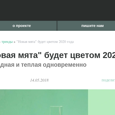
о проекте
пишите нам
»
тренды
»
"Новая мята" будет цветом 2020 года
вая мята" будет цветом 20
дная и теплая одновременно
подели
14.05.2018