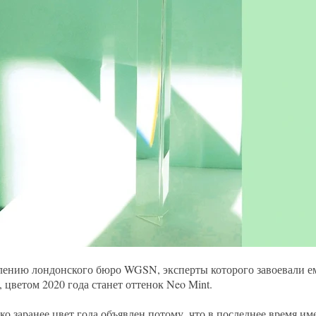
лению лондонского бюро WGSN, эксперты которого завоевали е
, цветом 2020 года станет оттенок Neo Mint.
ко заранее цвет года объявлен потому, что в последнее время им