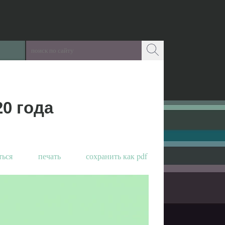
20 года
ться
печать
сохранить как pdf