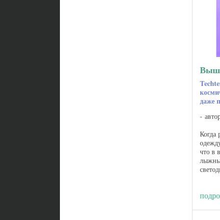
Выши
Techte
косми
даже 
авто
Когда 
одежду
что в 
лыжны
светод
крайни
которы
подро