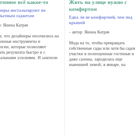
топное всё какое-то
Жить на улице нужно с
комфортом
неры ностальгируют по
бытным гаджетам
Едва ли не комфортней, чем под
крышей
р: Янина Катрач
автор: Янина Катрач
, что дизайнеры ополчились на
менные инструменты и
Мода на то, чтобы превращать
огии, которые позволяют
собственные сады или хотя бы садо
ать результата быстро и с
участки в полноценные гостиные и
альными усилиями. И захотели
даже салоны, зародилась еще
ь нас в шкуру (или в шкуры)
нынешней зимой, в январе, на
рического человека.
заглавных интерьерных выставках
ерша из Тель-Авива Амалия ...
мира — парижской Maison & Object
кельнской imm . ...