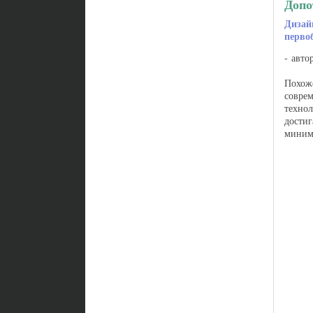
Допо
Дизай
перво
авто
Похоже
совре
технол
достиг
миним
вернут
доисто
Дизайн