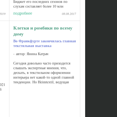
Бюджет его последних сезонов по
слухам составляет более 10 млн
долларов за серию. И только
подробнее
2019
08.08.2017
костюмами в этом проекте занимаются
...
Клетки и ромбики по всему
дому
Во Франкфурте закончилась главная
текстильная выставка
автор: Янина Катрач
Сегодня довольно часто приходится
слышать экспертные мнения, что,
дескать, в текстильном оформлении
интерьера нет какой-то одной главной
тенденции. Но Heimtextil, ведущая
2021
международная выставка домашнего и
й
контрактного текстиля, которая
проходила во ...