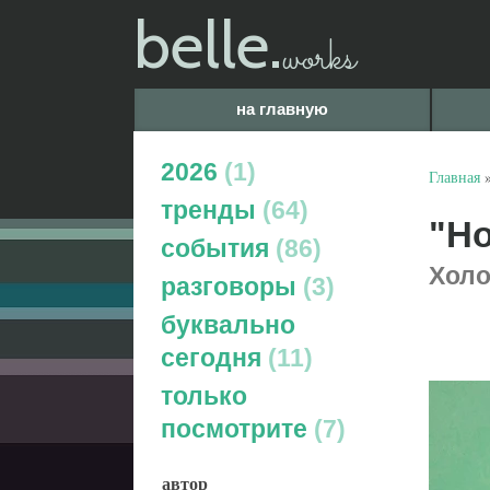
belle.
works
на главную
2026
1
Главная
тренды
64
"Но
события
86
Холо
разговоры
3
буквально
сегодня
11
только
посмотрите
7
автор