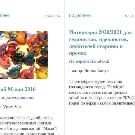
бнее
подробнее
25.08.2018
02.08.
Интерьеры 2020/2021 для
гедонистов, идеалистов,
любителей старины и
прочих
По версии Heimtextil
автор: Янина Катрач
11 сентября в музее текстиля
голландского города Тилбурга
ий Млын 2016
состоялась презентация трендов
и и разочарования
дизайна интерьеров в сезоне 2020/
годов по версии самой значительно
р: Vjuen Vju
выставки домашнего текстиля
Heimtextil, которая состоится во
завершился очередной, столь
Франкфурте 7-10 января ...
 заинтересованными лицами
емый предновогодний "Млын".
ь некоторыми субъективными