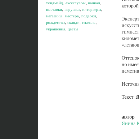
,
,
,
хендмейд
аксессуары
ванная
которой
,
,
,
выставки
игрушки
интерьеры
,
,
,
магазины
мастера
подарки
Эксперт
,
,
,
рождество
сканди
спальня
искусст
,
украшения
цветы
гимнаст
километ
«летающ
Оттенок
но имее
наметив
Источн
Текст:
Я
автор
Янина К