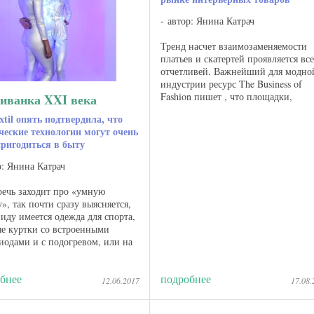
автор: Янина Катрач
Тренд насчет взаимозаменяемости
платьев и скатертей проявляется все
отчетливей. Важнейший для модно
индустрии ресурс The Business of
Fashion пишет , что площадки,
ванка XXI века
торгующие в интернете одеждой
xtil опять подтвердила, что
класса люкс, во всю обзаводятся
ческие технологии могут очень
постоянными рубриками ...
пригодиться в быту
р: Янина Катрач
речь заходит про «умную
», так почти сразу выясняется,
виду имеется одежда для спорта,
е куртки со встроенными
иодами и с подогревом, или на
й случай леггинсы для йоги,
е дают мгновенную обратную ...
бнее
подробнее
12.06.2017
17.08.