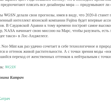
 предпочитают плясать все дизайнеры мира — придумывают ли о
ы WGSN делали свои прогнозы, имея в виду, что 2020-й станет 
венный интеллект японской компании Fujitsu будет впервые асси
ов. В Саудовской Аравии к тому времени построят самое высоко
р, NASA начинает свою миссию на Марс, чтобы разузнать, есть л
ее такси» в Лос-Анджелесе.
 Neo Mint как раз удачно сочетает в себе технологичное и приро
тся и оттенок живой растительности. А с точки зрения моды «но
шийся переход от женственных оттенков к нейтральным с точки 
ик:
WGSN
нина Катрач
атрач