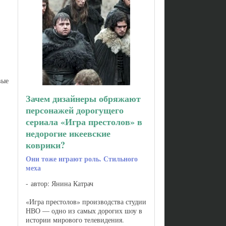
вые
Зачем дизайнеры обряжают
персонажей дорогущего
сериала «Игра престолов» в
 и
недорогие икеевские
коврики?
Они тоже играют роль. Стильного
меха
автор: Янина Катрач
«Игра престолов» производства студии
НВО — одно из самых дорогих шоу в
истории мирового телевидения.