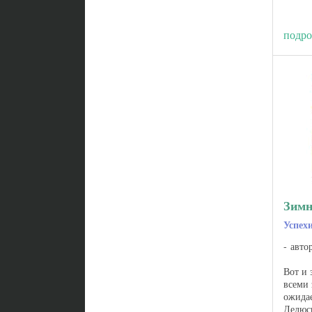
подро
Зимн
Успех
авто
Вот и 
всеми
ожида
Делюс