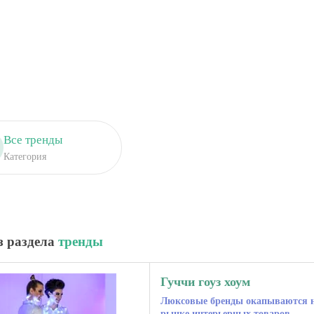
Все тренды
Категория
з раздела
тренды
Гуччи гоуз хоум
Люксовые бренды окапываются 
рынке интерьерных товаров