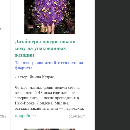
й
Дизайнеры продиктовали
моду на упакованных
женщин
Так что срочно меняйте стилиста на
флориста
автор: Янина Катрач
Четыре главные фэшн-недели сезона
весна-лето 2018 пока еще даже не
завершились — после прошедших в
Нью-Йорке, Лондоне, Милане,
осталась заключительная — парижская,
но уже хочется поделиться некоторыми
подробнее
2018
26.09.2017
наблюдениями. И знаете что самое ...