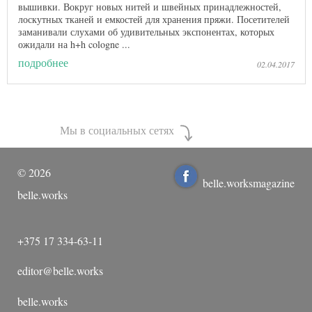
вышивки. Вокруг новых нитей и швейных принадлежностей,
лоскутных тканей и емкостей для хранения пряжи. Посетителей
заманивали слухами об удивительных экспонентах, которых
ожидали на h+h cologne ...
подробнее
02.04.2017
Мы в социальных сетях
©
2026
belle.worksmagazine
belle.works
+375 17 334-63-11
editor@belle.works
belle.works