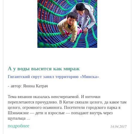
А у воды высится как мираж
Гигантский спрут занял территорию «Минска»
автор: Янина Катрач
Тема вязания оказалась неисчерпаемой. И ниточки
переплетаются причудливо. В Китае связали целого, да какое там
целого, огромного осьминога. Посетители городского парка в
Шэньчжэне — дети и взрослые — попадают внутрь через
щупальца ...
подробнее
14.04.2017