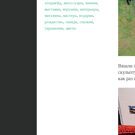
,
,
,
хендмейд
аксессуары
ванная
,
,
,
выставки
игрушки
интерьеры
,
,
,
магазины
мастера
подарки
,
,
,
рождество
сканди
спальня
,
украшения
цветы
Вязали 
скульпт
как раз