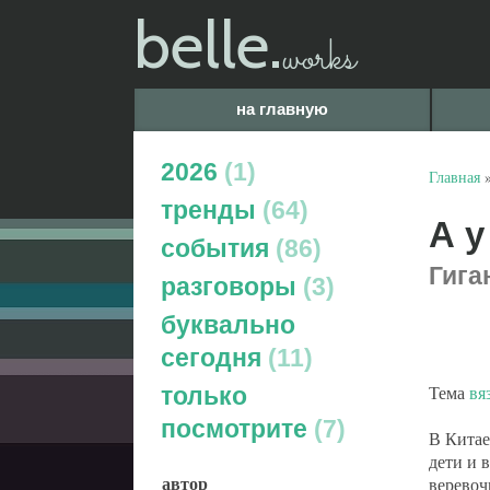
belle.
works
на главную
2026
1
Главная
тренды
64
А у
события
86
Гига
разговоры
3
буквально
сегодня
11
Тема
вя
только
посмотрите
7
В Китае
дети и 
автор
веревоч