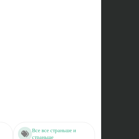
Все все страньше и
страньше