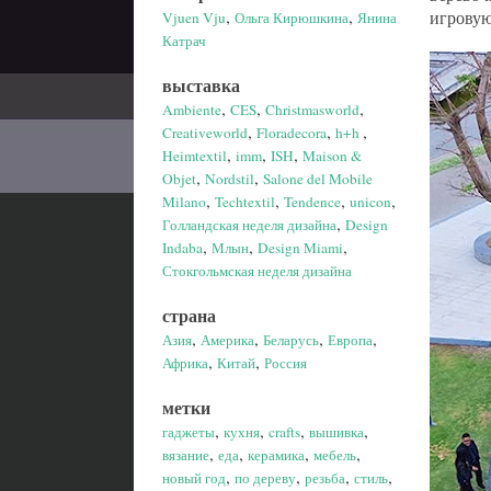
,
,
игровую
Vjuen Vju
Ольга Кирюшкина
Янина
Катрач
выставка
,
,
,
Ambiente
CES
Christmasworld
,
,
,
Creativeworld
Floradecora
h+h
,
,
,
Heimtextil
imm
ISH
Maison &
,
,
Objet
Nordstil
Salone del Mobile
,
,
,
,
Milano
Techtextil
Tendence
unicon
,
Голландская неделя дизайна
Design
,
,
,
Indaba
Млын
Design Miami
Стокгольмская неделя дизайна
страна
,
,
,
,
Азия
Америка
Беларусь
Европа
,
,
Африка
Китай
Россия
метки
,
,
,
,
гаджеты
кухня
crafts
вышивка
,
,
,
,
вязание
еда
керамика
мебель
,
,
,
,
новый год
по дереву
резьба
стиль