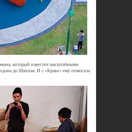
фмана, который известен масштабными
ндона до Шанхая. И с «Краке» ему помогала