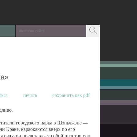
ка»
ться
печать
сохранить как pdf
дливо.
сетители городского парка в Шэньчжэне —
и Краке, карабкаются вверх по его
ая изнутри представляет собой просторную