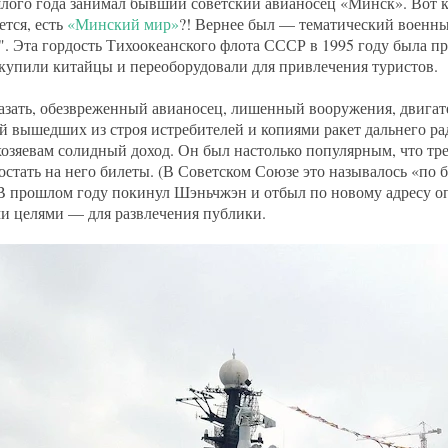
лого года занимал бывший советский авианосец «Минск». Вот кт
ется, есть
«Минский мир»
?! Вернее был — тематический военны
. Эта гордость Тихоокеанского флота СССР в 1995 году была п
 купили китайцы и переоборудовали для привлечения туристов.
азать, обезвреженный авианосец, лишенный вооружения, двигател
й вышедших из строя истребителей и копиями ракет дальнего ра
озяевам солидный доход. Он был настолько популярным, что тре
остать на него билеты. (В Советском Союзе это называлось «по 
В прошлом году покинул Шэньчжэн и отбыл по новому адресу опя
 целями — для развлечения публики.