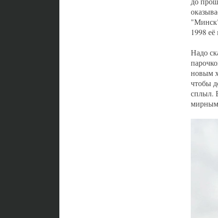
до прош
оказыва
"Минск"
1998 её
Надо ск
парочко
новым х
чтобы д
сплыл. 
мирными