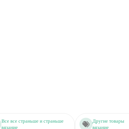
Все все страньше и страньше
Другие товары
вязание
вязание