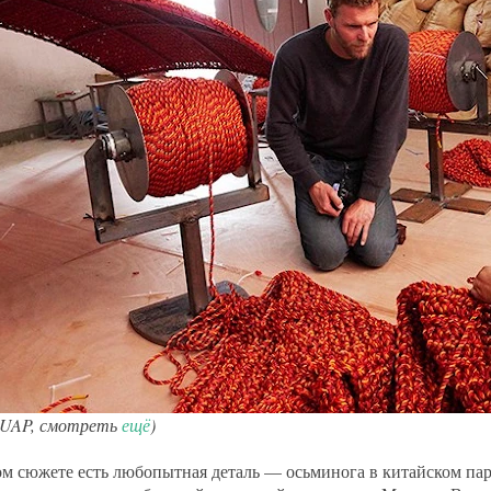
 UAP, смотреть
ещё
)
ом сюжете есть любопытная деталь — осьминога в китайском парк