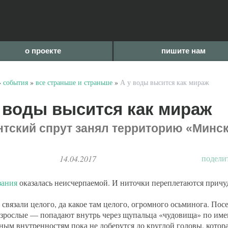
о проекте
пишите нам
»
события
»
все страньше и страньше
»
А у воды высится как мираж
 воды высится как мираж
нтский спрут занял территорию «Минс
подели
14.04.2017
зания
оказалась неисчерпаемой. И ниточки переплетаются причу
 связали целого, да какое там целого, огромного осьминога. По
взрослые — попадают внутрь через щупальца «чудовища» по имен
ным внутренностям пока не доберутся до круглой головы, котор