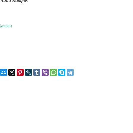
Янина Катрач
атрач