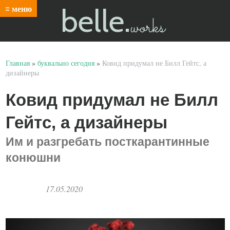
belle.
≡ меню
works
Главная
»
буквально сегодня
»
Ковид придумал не Билл Гейтс, а
дизайнеры
Ковид придумал не Билл
Гейтс, а дизайнеры
Им и разгребать посткарантинные
конюшни
17.05.2020