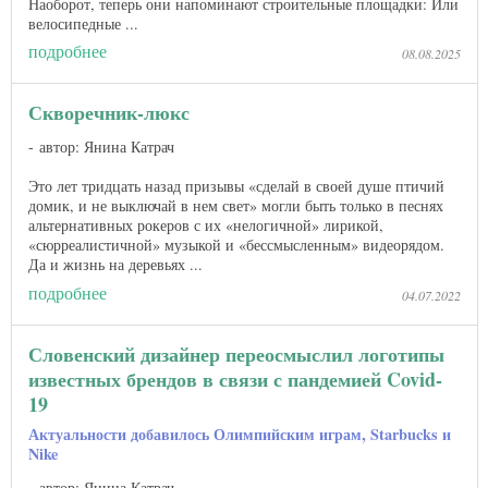
Наоборот, теперь они напоминают строительные площадки: Или
велосипедные ...
подробнее
08.08.2025
Скворечник-люкс
автор: Янина Катрач
Это лет тридцать назад призывы «сделай в своей душе птичий
домик, и не выключай в нем свет» могли быть только в песнях
альтернативных рокеров с их «нелогичной» лирикой,
«сюрреалистичной» музыкой и «бессмысленным» видеорядом.
Да и жизнь на деревьях ...
подробнее
04.07.2022
Словенский дизайнер переосмыслил логотипы
известных брендов в связи с пандемией Covid-
19
Актуальности добавилось Олимпийским играм, Starbucks и
Nike
автор: Янина Катрач