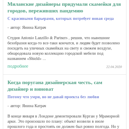
Миланские дизайнеры придумали скамейки для
городов, переживших пандемию
С красивыми барьерами, которых потребует новая среда
автор: Янина Катрач
Студия Antonio Lanzillo & Partners , решив, что нынешние
безобразия когда-то все-таки кончатся, и людям будет позволено
посидеть на уличных скамейках на свету и свежем воздухе,
обнародовала новую коллекцию городской мебели под
названием «Shield» ...
подробнее
22.04.2020
Когда поругана дизайнерская честь, сам
дизайнер и виноват
Потому что умри, но не давай проекта без любви
автор: Янина Катрач
В конце января в Лондоне демонтировали Курган у Мраморной
арки. Это произошло по плану: объект возвели в июле
прошлого года и простоять он должен был ровно полгода. Но у