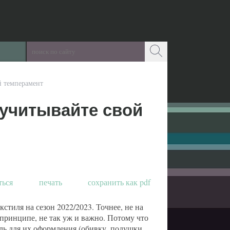
й темперамент
учитывайте свой
ться
печать
сохранить как pdf
стиля на сезон 2022/2023. Точнее, не на
в принципе, не так уж и важно. Потому что
иль для их оформления (обивку, подушки,