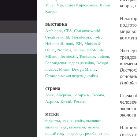
,
,
Vjuen Vju
Ольга Кирюшкина
Янина
ковры, 
Катрач
Некотор
выставка
подгото
,
,
,
Ambiente
CES
Christmasworld
мира во
,
,
,
Creativeworld
Floradecora
h+h
коммуни
,
,
,
Heimtextil
imm
ISH
Maison &
,
,
Objet
Nordstil
Salone del Mobile
Эксперт
,
,
,
,
Milano
Techtextil
Tendence
unicon
трендов
,
Голландская неделя дизайна
Design
времена
,
,
,
Indaba
Млын
Design Miami
Восток
Стокгольмская неделя дизайна
основны
Индийск
страна
,
,
,
,
Азия
Америка
Беларусь
Европа
Свежео
,
,
Африка
Китай
Россия
человеч
экологи
метки
экологи
,
,
,
,
гаджеты
кухня
crafts
вышивка
,
,
,
,
вязание
еда
керамика
мебель
Наприме
,
,
,
,
новый год
по дереву
резьба
стиль
связь с