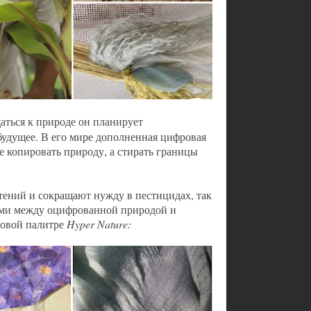
щаться к природе он планирует
 будущее. В его мире дополненная цифровая
не копировать природу, а стирать границы
стений и сокращают нужду в пестицидах, так
ами между оцифрованной природой и
товой палитре
Hyper Nature: