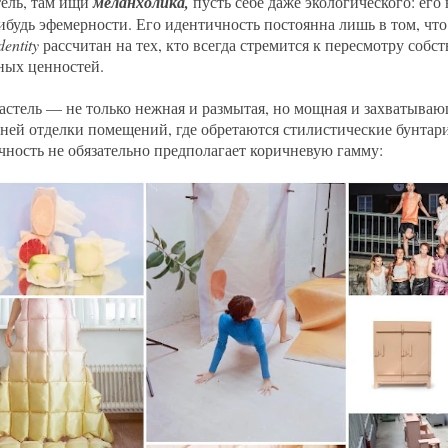
тель, там ищи
меланхолика,
пусть себе даже экологического: его
ибудь эфемерности. Его идентичность постоянна лишь в том, что
dentity
рассчитан на тех, кто всегда стремится к пересмотру соб
ных ценностей.
астель — не только нежная и размытая, но мощная и захватывающ
ней отделки помещений, где обретаются стилистические бунтари
чность не обязательно предполагает коричневую гамму: