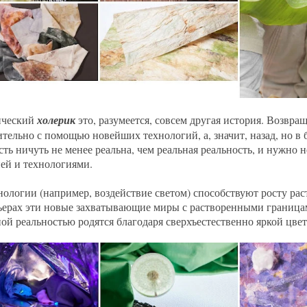
ический
холерик
это, разумеется, совсем другая история. Возвра
тельно с помощью новейших технологий, а, значит, назад, но в
сть ничуть не менее реальна, чем реальная реальность, и нужно 
ей и технологиями.
нологии (например, воздействие светом) способствуют росту ра
ьерах эти новые захватывающие миры с растворенными границ
ой реальностью родятся благодаря сверхъестественно яркой цве