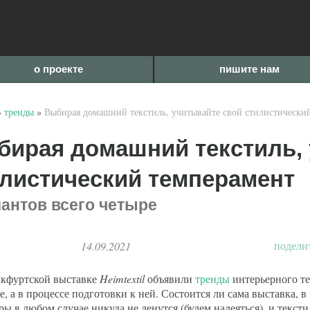
о проекте
пишите нам
»
тренды
»
Выбирая домашний текстиль, учитывайте свой стилистически
ирая домашний текстиль, 
листический темперамент
антов всего четыре
подели
14.09.2021
кфуртской выставке
Heimtextil
объявили
тренды
интерьерного тек
е, а в процессе подготовки к ней. Состоится ли сама выставка, 
ры в любом случае никуда не денутся (будем надеяться), и текст