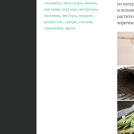
,
,
,
хендмейд
аксессуары
ванная
из нату
,
,
,
выставки
игрушки
интерьеры
и вспом
,
,
,
магазины
мастера
подарки
растите
,
,
,
рождество
сканди
спальня
коричне
,
украшения
цветы