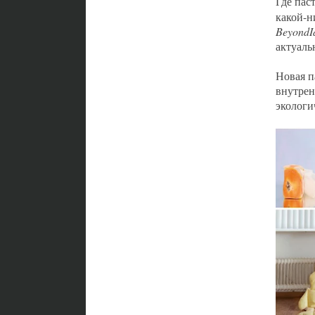
Где пас
какой-н
Beyond
I
актуаль
Новая п
внутрен
экологи