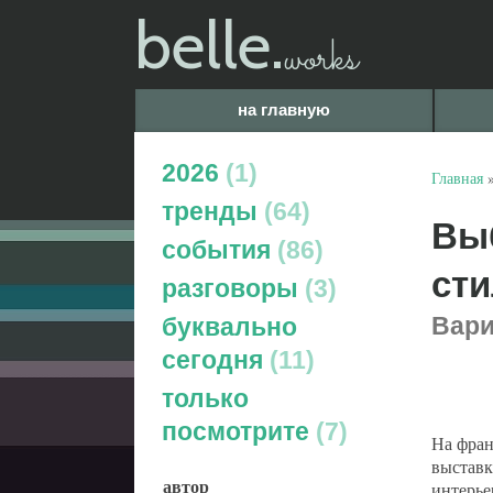
belle.
works
на главную
2026
1
Главная
тренды
64
Выб
события
86
сти
разговоры
3
Вари
буквально
сегодня
11
только
посмотрите
7
На фран
выставк
автор
интерье