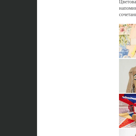
Цветов
напомин
сочетан