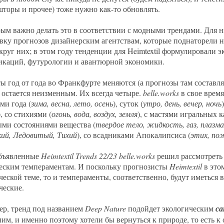
шторы и прочее) тоже нужно как-то обновлять.
ым важно делать это в соответствии с модными трендами. Для 
вку прогнозов дизайнерским агентствам, которые поднаторели не
круг них; в этом году тенденции для Heimtextil формулировали
каций, футурологии и авантюрной экономики.
ы год от года во Франкфурте меняются (а прогнозы там составля
 остается неизменным. Их всегда четыре.
belle.
works
в свое время
ми года (
зима, весна, лето, осень
), суток (
утро, день, вечер, ночь
), со стихиями (
огонь, вода, воздух, земля
), с мастями игральных к
ми состояниями вещества (
твердое тело, жидкость, газ, плазма
ий, Ледовитый, Тихий
), со всадниками Апокалипсиса (
этих, по
бъявленные
Heimtextil
Trends 22/23
belle.works
решил рассмотреть 
еским темпераментам. И поскольку прогнозисты
Heimtextil
в это
ческой теме, то и темпераменты, соответственно, будут иметься в
ческие.
р, тренд под названием
Deep
Nature
подойдет экологическим
са
 ним, и именно поэтому хотели бы вернуться к природе, то есть к