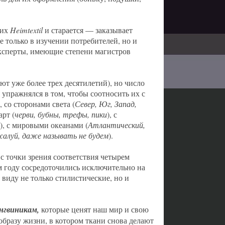
них
Heimtextil
и старается — заказывает
 только в изучении потребителей, но и
 эксперты, имеющие степени магистров
ют уже более трех десятилетий), но число
 упражнялся в том, чтобы соотносить их с
), со сторонами света (
Север, Юг, Запад,
арт (
черви, бубны, трефы, пики
), с
), с мировыми океанами (
Атлантический,
жалуй, даже называть не будем
).
с точки зрения соответствия четырем
м году сосредоточились исключительно на
 виду не только стилистические, но и
нгвиникам,
которые ценят наш мир и свою
 образу жизни, в котором ткани снова делают