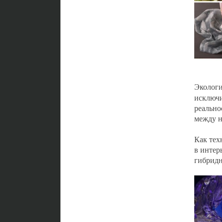
Эколог
исключи
реально
между н
Как тех
в интер
гибридн