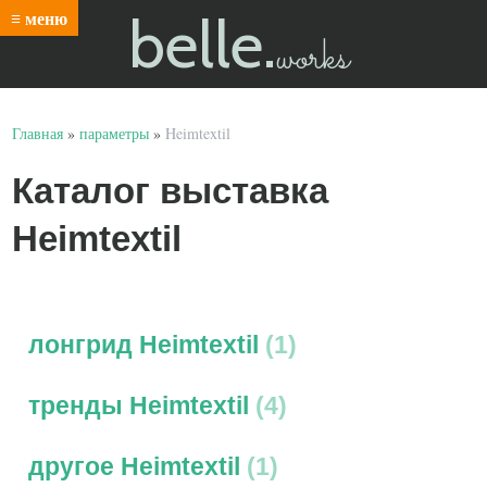
belle.
≡ меню
works
Главная
»
параметры
»
Heimtextil
Каталог выставка
Heimtextil
лонгрид Heimtextil
1
тренды Heimtextil
4
другое Heimtextil
1