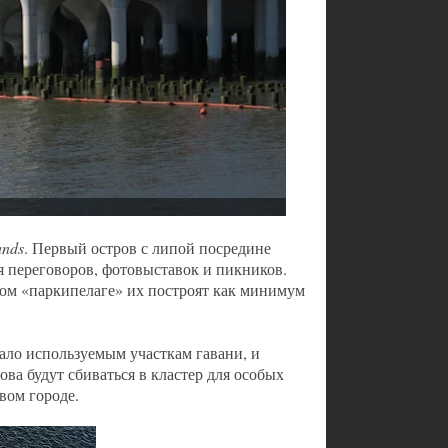
ands
. Первый остров с липой посредине
я переговоров, фотовыставок и пикников.
ком «паркипелаге» их построят как минимум
мало используемым участкам гавани, и
ова будут сбиваться в кластер для особых
вом городе.