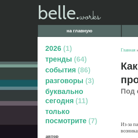
belle.
works
на главную
2026
1
Главная
тренды
64
Как
события
86
про
разговоры
3
Под 
буквально
сегодня
11
только
посмотрите
7
Из-за п
возника
автор