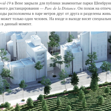
vid-19
в Вене закрыли для публики знаменитые парки Шенбрунн 
ьного дистанцирования —
Parc de la Distance
. Он похож на отпеч
ходы расположены в паре метров друг от друга и разделены живы
 может только один человек. На входе и выходе висят специаль
 в данный момент.