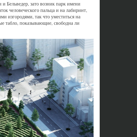
и Бельведер, зато возник парк имени
аток человеческого пальца и на лабиринт,
ми изгородями, так что уместиться на
ные табло, показывающие, свободна ли