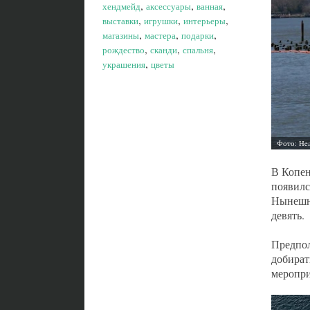
,
,
,
хендмейд
аксессуары
ванная
,
,
,
выставки
игрушки
интерьеры
,
,
,
магазины
мастера
подарки
,
,
,
рождество
сканди
спальня
,
украшения
цветы
В Копен
появилс
Нынешне
девять.
Предпол
добират
меропри