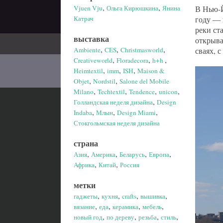
,
,
Vjuen Vju
Ольга Кирюшкина
Янина
В Нью-Й
Катрач
году — 
реки ст
выставка
открыва
,
,
,
Ambiente
CES
Christmasworld
сваях, 
,
,
,
Creativeworld
Floradecora
h+h
,
,
,
Heimtextil
imm
ISH
Maison &
,
,
Objet
Nordstil
Salone del Mobile
,
,
,
,
Milano
Techtextil
Tendence
unicon
,
Голландская неделя дизайна
Design
,
,
,
Indaba
Млын
Design Miami
Стокгольмская неделя дизайна
страна
,
,
,
,
Азия
Америка
Беларусь
Европа
,
,
Африка
Китай
Россия
метки
,
,
,
,
гаджеты
кухня
crafts
вышивка
,
,
,
,
вязание
еда
керамика
мебель
,
,
,
,
новый год
по дереву
резьба
стиль