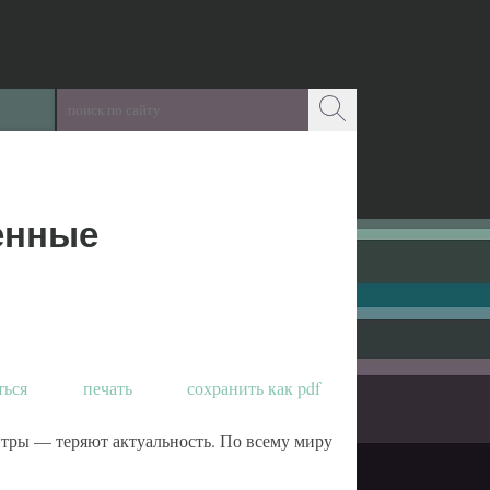
енные
ться
печать
сохранить как pdf
тры — теряют актуальность. По всему миру