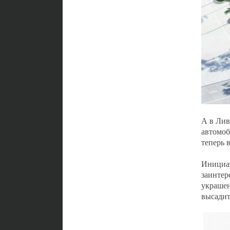
А в Лив
автомоб
теперь 
Инициат
заинтер
украшен
высадит