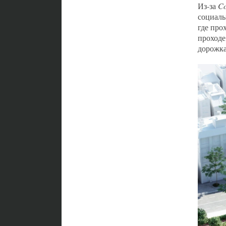
Из-за
Co
социал
где про
проходе
дорожка