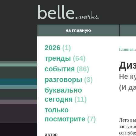
belle.
works
на главную
2026
1
Главная
тренды
64
Диз
события
86
Не к
разговоры
3
(И д
буквально
сегодня
11
только
посмотрите
7
Лето вы
заступи
сентябр
автор