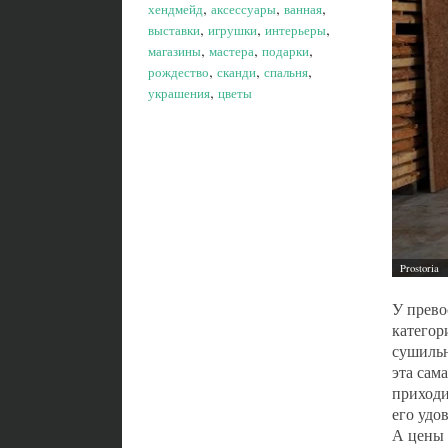
,
,
,
хендмейд
аксессуары
ванная
,
,
,
выставки
игрушки
интерьеры
,
,
,
магазины
мастера
подарки
,
,
,
рождество
сканди
спальня
,
украшения
цветы
У прево
категор
сушильн
эта сам
приходи
его удо
А цены 