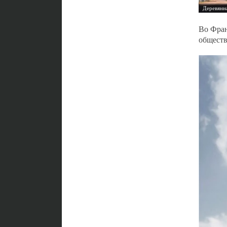
Во Фран
обществ