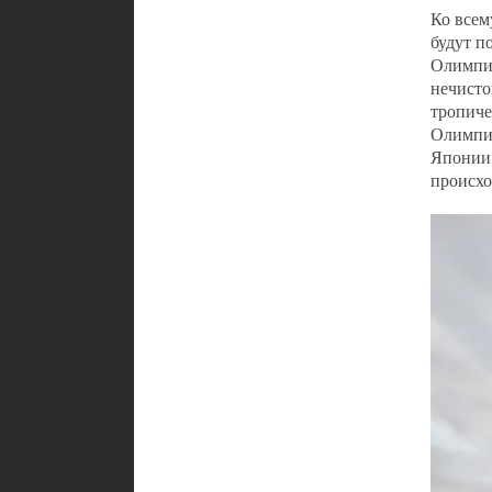
Ко всем
будут п
Олимпиа
нечисто
тропиче
Олимпий
Японии.
происхо