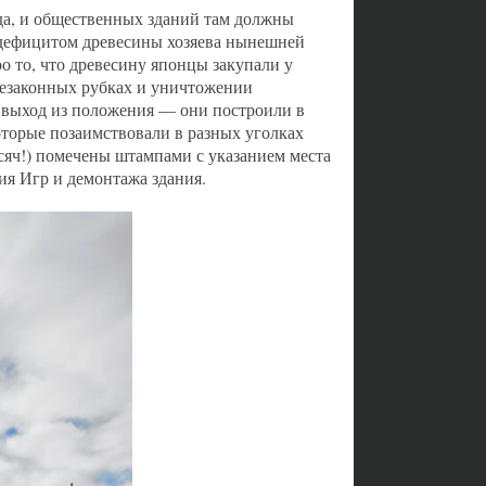
да, и общественных зданий там должны
 с дефицитом древесины хозяева нынешней
 то, что древесину японцы закупали у
незаконных рубках и уничтожении
й выход из положения — они построили в
оторые позаимствовали в разных уголках
сяч!) помечены штампами с указанием места
ия Игр и демонтажа здания.