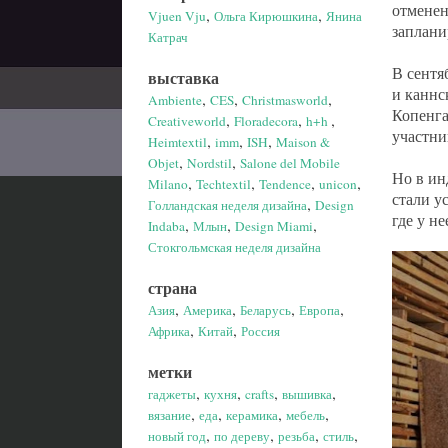
отменен
,
,
Vjuen Vju
Ольга Кирюшкина
Янина
заплани
Катрач
В сентя
выставка
и каннс
,
,
,
Ambiente
CES
Christmasworld
Копенга
,
,
,
Creativeworld
Floradecora
h+h
участни
,
,
,
Heimtextil
imm
ISH
Maison &
,
,
Objet
Nordstil
Salone del Mobile
Но в ин
,
,
,
,
Milano
Techtextil
Tendence
unicon
стали у
,
Голландская неделя дизайна
Design
где у н
,
,
,
Indaba
Млын
Design Miami
Стокгольмская неделя дизайна
страна
,
,
,
,
Азия
Америка
Беларусь
Европа
,
,
Африка
Китай
Россия
метки
,
,
,
,
гаджеты
кухня
crafts
вышивка
,
,
,
,
вязание
еда
керамика
мебель
,
,
,
,
новый год
по дереву
резьба
стиль