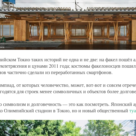
ийском Токио таких историй не одна и не две: на факел пошёл 
емлетрясения и цунами 2011 года; костюмы факелоносцев пошил
ов частично сделали из переработанных смартфонов.
мпиад, от которых человечество, может, вот-вот и совсем отреч
 годятся для строек менее символичных и объектов более долгов
о символизм и долговечность — это как посмотреть. Японский а
ко Олимпийский стадион в Токио, но и новый общественный
туа