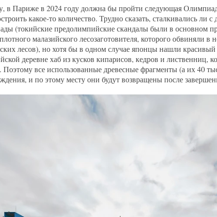
у, в Париже в 2024 году должна бы пройти следующая Олимпиа
остроить какое-то количество. Трудно сказать, сталкивались ли
ды (токийские предолимпийские скандалы были в основном про
плотного малазийского лесозаготовителя, которого обвиняли в 
ских лесов), но хотя бы в одном случае японцы нашли красивы
ской деревне хаб из кусков кипарисов, кедров и лиственниц, к
 Поэтому все использованные древесные фрагменты (а их 40 ты
ждения, и по этому месту они будут возвращены после завершен