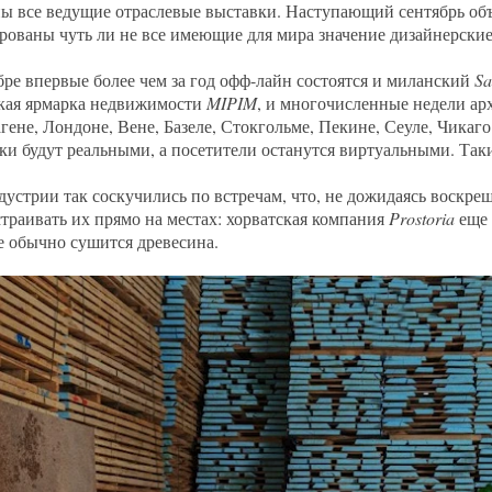
ы все ведущие отраслевые выставки. Наступающий сентябрь об
рованы чуть ли не все имеющие для мира значение дизайнерские
бре впервые более чем за год офф-лайн состоятся и миланский
Sa
кая ярмарка недвижимости
MIPIM
, и многочисленные недели ар
гене, Лондоне, Вене, Базеле, Стокгольме, Пекине, Сеуле, Чикаго
ки будут реальными, а посетители останутся виртуальными. Так
дустрии так соскучились по встречам, что, не дожидаясь воскр
страивать их прямо на местах: хорватская компания
Prostoria
еще 
ее обычно сушится древесина.