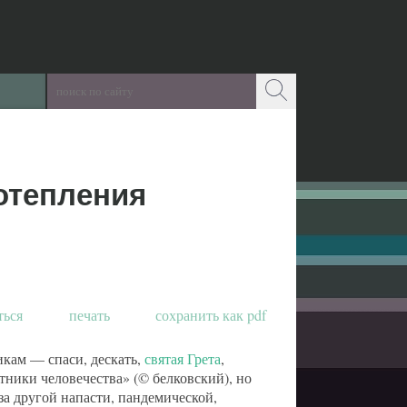
отепления
ться
печать
сохранить как pdf
икам — спаси, дескать,
святая Грета
,
тники человечества» (© белковский), но
-за другой напасти, пандемической,