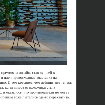
 премию за дизайн, став лучшей в
и идеи превосходные: выставка на
иво. И тем красивее, чем дефицитнее теперь
раз; когда мировая экономика стала
, и оказалось, что производители не могут
ропейцы тоже пытались где-то перехватить.