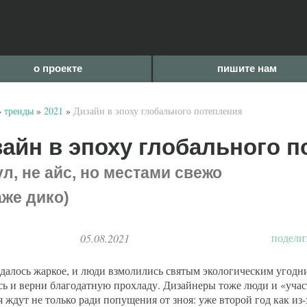
о проекте
пишите нам
»
тренды
»
2021
»
Дизайн в эпоху глобального потепления
айн в эпоху глобального п
ул, не айс, но местами свежо
аже дико)
подели
05.08.2021
далось жаркое, и люди взмолились святым экологическим угодн
сь и верни благодатную прохладу. Дизайнеры тоже люди и «учас
я ждут не только ради попущения от зноя:
уже второй год как из