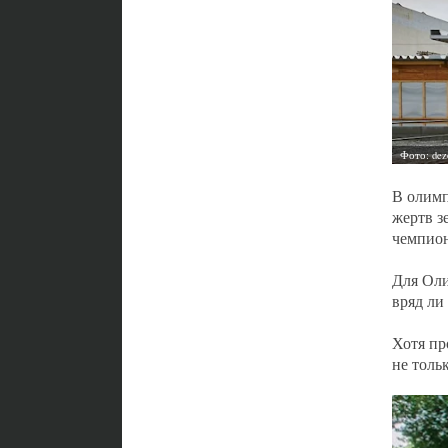
В олимп
жертв з
чемпион
Для Оли
вряд ли
Хотя пр
не толь