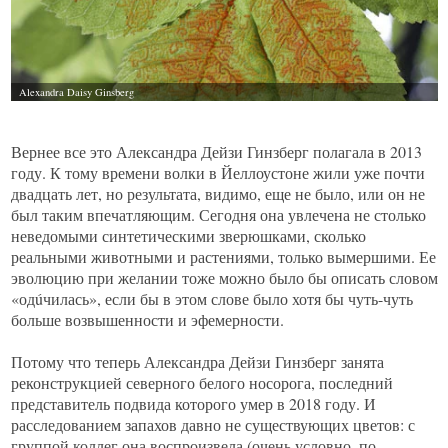
Вернее все это Александра Дейзи Гинзберг полагала в 2013
году. К тому времени волки в Йеллоустоне жили уже почти
двадцать лет, но результата, видимо, еще не было, или он не
был таким впечатляющим. Сегодня она увлечена не столько
неведомыми синтетическими зверюшками, сколько
реальными животными и растениями, только вымершими. Ее
эволюцию при желании тоже можно было бы описать словом
«одúчилась», если бы в этом слове было хотя бы чуть-чуть
больше возвышенности и эфемерности.
Потому что теперь Александра Дейзи Гинзберг занята
реконструкцией северного белого носорога, последний
представитель подвида которого умер в 2018 году. И
расследованием запахов давно не существующих цветов: с
группой коллег она воспроизвела (очень условно, по