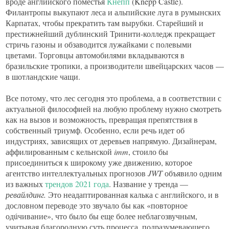
вроде английского поместья
Кнепп
(Knepp Castle).
Филантропы выкупают леса и альпийские луга в румынских
Карпатах, чтобы прекратить там вырубки. Старейший и
престижнейший дублинский Тринити-колледж прекращает
стричь газоны и обзаводится лужайками с полевыми
цветами. Торговцы автомобилями вкладываются в
бразильские тропики, а производители швейцарских часов —
в шотландские чащи.
Все потому, что лес сегодня это проблема, а в соответствии с
актуальной философией на любую проблему нужно смотреть
как на вызов и возможность, превращая препятствия в
собственный триумф. Особенно, если речь идет об
индустриях, зависящих от деревьев напрямую. Дизайнерам,
аффилированным с кельнской
imm
, стоило бы
присоединиться к широкому уже движению, которое
агентство интеллектуальных прогнозов
JWT
объявило одним
из важных
трендов 2021 года
. Название у тренда —
ревайлдинг.
Это неадаптированная калька с английского, и в
дословном переводе это звучало бы как «повторное
одúчивание», что было бы еще более неблагозвучным,
учитывая благородную суть процесса, подразумевающего