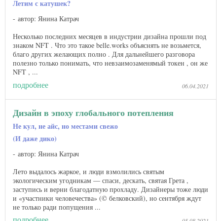
Летим с катушек?
автор: Янина Катрач
Несколько последних месяцев в индустрии дизайна прошли под
знаком NFT . Что это такое belle.works объяснять не возьмется,
благо других желающих полно . Для дальнейшего разговора
полезно только понимать, что невзаимозаменямый токен , он же
NFT , ...
подробнее
06.04.2021
Дизайн в эпоху глобального потепления
Не кул, не айс, но местами свежо
(И даже дико)
автор: Янина Катрач
Лето выдалось жаркое, и люди взмолились святым
экологическим угодникам — спаси, дескать, святая Грета ,
заступись и верни благодатную прохладу. Дизайнеры тоже люди
и «участники человечества» (© белковский), но сентября ждут
не только ради попущения ...
подробнее
05.08.2021