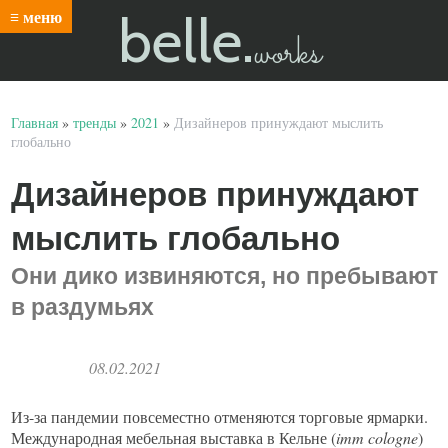
belle.
≡ меню
works
Главная
»
тренды
»
2021
»
Дизайнеров принуждают мыслить
глобально
Дизайнеров принуждают
мыслить глобально
Они дико извиняются, но пребывают
в раздумьях
08.02.2021
Из-за пандемии повсеместно отменяются торговые ярмарки.
Международная мебельная выставка в Кельне (
imm
cologne
)