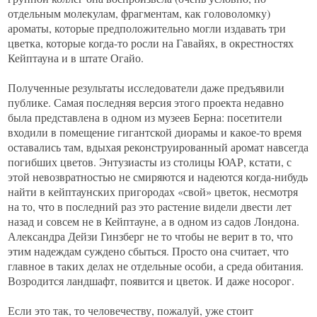
отдельным молекулам, фрагментам, как головоломку)
ароматы, которые предположительно могли издавать три
цветка, которые когда-то росли на Гавайях, в окрестностях
Кейптауна и в штате Огайо.
Полученные результаты исследователи даже предъявили
публике. Самая последняя версия этого проекта недавно
была представлена в одном из музеев Берна: посетители
входили в помещение гигантской диорамы и какое-то время
оставались там, вдыхая реконструированный аромат навсегда
погибших цветов. Энтузиасты из столицы ЮАР, кстати, с
этой невозвратностью не смиряются и надеются когда-нибудь
найти в кейптаунских пригородах «свой» цветок, несмотря
на то, что в последний раз это растение видели двести лет
назад и совсем не в Кейптауне, а в одном из садов Лондона.
Александра Дейзи Гинзберг не то чтобы не верит в то, что
этим надеждам суждено сбыться. Просто она считает, что
главное в таких делах не отдельные особи, а среда обитания.
Возродится ландшафт, появится и цветок. И даже носорог.
Если это так, то человечеству, пожалуй, уже стоит