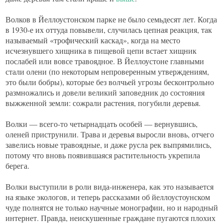
Волков в Йеллоустонском парке не было семьдесят лет. Когда
в 1930-е их оттуда повывели, случилась цепная реакция, так
называемый «трофический каскад», когда на место
исчезнувшего хищника в пищевой цепи встает хищник
послабей или вовсе травоядное. В Йеллоустоне главными
стали олени (по некоторым непроверенным утверждениям,
это были бобры), которые без волчьей угрозы бесконтрольно
размножались и довели великий заповедник до состояния
выжженной земли: сожрали растения, погубили деревья.
Волки — всего-то четырнадцать особей — вернувшись,
оленей приструнили. Трава и деревья выросли вновь, отчего
завелись новые травоядные, и даже русла рек выпрямились,
потому что вновь появившаяся растительность укрепила
берега.
Волки выступили в роли вида-инженера, как это называется
на языке экологов, и теперь рассказами об йеллоустоунском
чуде полнятся не только научные монографии, но и народный
интернет. Правда, неискушенные граждане пугаются плохих