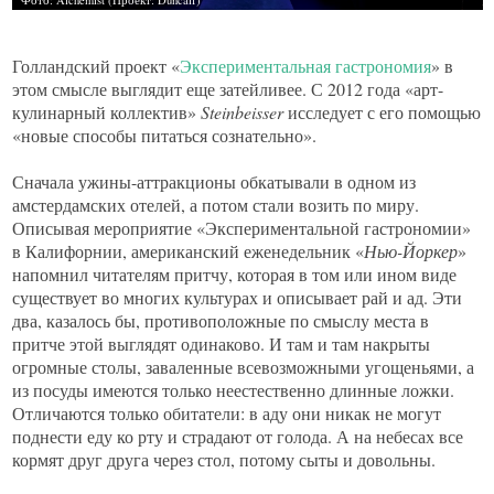
Голландский проект «
Экспериментальная гастрономия
» в
этом смысле выглядит еще затейливее. С 2012 года «арт-
кулинарный коллектив»
Steinbeisser
исследует с его помощью
«новые способы питаться сознательно».
Сначала ужины-аттракционы обкатывали в одном из
амстердамских отелей, а потом стали возить по миру.
Описывая мероприятие «Экспериментальной гастрономии»
в Калифорнии, американский еженедельник «
Нью-Йоркер
»
напомнил читателям притчу, которая в том или ином виде
существует во многих культурах и описывает рай и ад. Эти
два, казалось бы, противоположные по смыслу места в
притче этой выглядят одинаково. И там и там накрыты
огромные столы, заваленные всевозможными угощеньями, а
из посуды имеются только неестественно длинные ложки.
Отличаются только обитатели: в аду они никак не могут
поднести еду ко рту и страдают от голода. А на небесах все
кормят друг друга через стол, потому сыты и довольны.