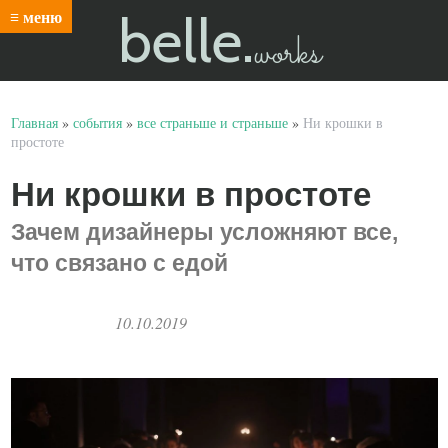
belle.
≡ меню
works
Главная
»
события
»
все страньше и страньше
»
Ни крошки в
простоте
Ни крошки в простоте
Зачем дизайнеры усложняют все,
что связано с едой
10.10.2019