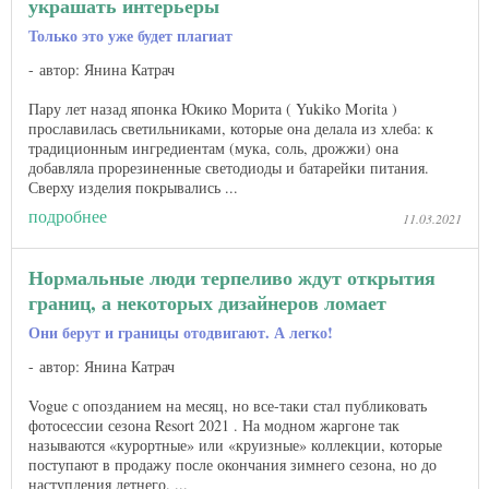
украшать интерьеры
Только это уже будет плагиат
автор: Янина Катрач
Пару лет назад японка Юкико Морита ( Yukiko Morita )
прославилась светильниками, которые она делала из хлеба: к
традиционным ингредиентам (мука, соль, дрожжи) она
добавляла прорезиненные светодиоды и батарейки питания.
Сверху изделия покрывались ...
подробнее
11.03.2021
Нормальные люди терпеливо ждут открытия
границ, а некоторых дизайнеров ломает
Они берут и границы отодвигают. А легко!
автор: Янина Катрач
Vogue с опозданием на месяц, но все-таки стал публиковать
фотосессии сезона Resort 2021 . На модном жаргоне так
называются «курортные» или «круизные» коллекции, которые
поступают в продажу после окончания зимнего сезона, но до
наступления летнего​​. ...