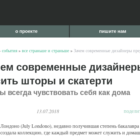
о проекте
пишите нам
»
события
»
все страньше и страньше
»
Зачем современные дизайнеры пре
чем современные дизайнер
ить шторы и скатерти
ы всегда чувствовать себя как дома
подели
13.07.2018
Лондоно (July Londono), недавно получившая степень бакалавр
, создала коллекцию, где каждый предмет может служить и домаш