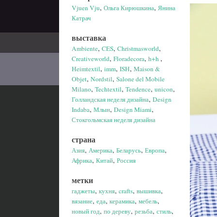
,
,
Vjuen Vju
Ольга Кирюшкина
Янина
Катрач
выставка
,
,
,
Ambiente
CES
Christmasworld
,
,
,
Creativeworld
Floradecora
h+h
,
,
,
Heimtextil
imm
ISH
Maison &
,
,
Objet
Nordstil
Salone del Mobile
,
,
,
,
Milano
Techtextil
Tendence
unicon
,
Голландская неделя дизайна
Design
,
,
,
Indaba
Млын
Design Miami
Стокгольмская неделя дизайна
страна
,
,
,
,
Азия
Америка
Беларусь
Европа
,
,
Африка
Китай
Россия
метки
,
,
,
,
гаджеты
кухня
crafts
вышивка
,
,
,
,
вязание
еда
керамика
мебель
,
,
,
,
новый год
по дереву
резьба
стиль