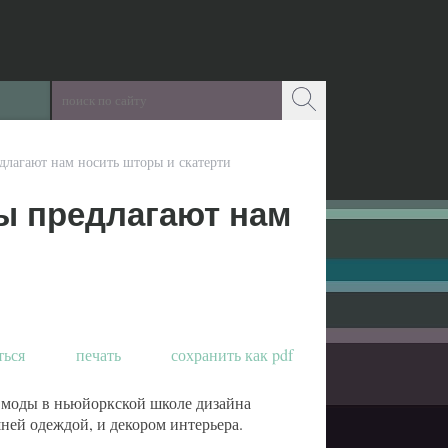
длагают нам носить шторы и скатерти
ы предлагают нам
ться
печать
сохранить как pdf
а моды в ньюйоркской школе дизайна
ней одеждой, и декором интерьера.