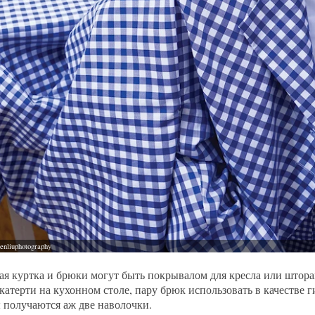
ая куртка и брюки могут быть покрывалом для кресла или штор
скатерти на кухонном столе, пару брюк использовать в качестве г
получаются аж две наволочки.