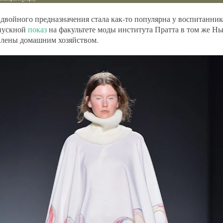
двойного предназначения стала как-то популярна у воспитанник
пускной
показ
на факультете моды института Пратта в том же Н
лены домашним хозяйством.