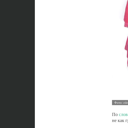
По
слов
не как 