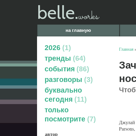
belle.
works
на главную
2026
1
Главная
тренды
64
За
события
86
нос
разговоры
3
Чтоб
буквально
сегодня
11
только
посмотрите
7
Джулай 
Parsons
автор