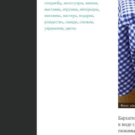
,
,
,
хендмейд
аксессуары
ванная
,
,
,
выставки
игрушки
интерьеры
,
,
,
магазины
мастера
подарки
,
,
,
рождество
сканди
спальня
,
украшения
цветы
Бархатн
в виде 
пижамы 