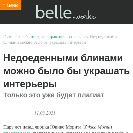
belle.
≡ меню
works
Главная
»
события
»
все страньше и страньше
»
Недоеденными
блинами можно было бы украшать интерьеры
Недоеденными блинами
можно было бы украшать
интерьеры
Только это уже будет плагиат
11.03.2021
Пару лет назад японка Юкико Морита (
Yukiko Morita
)
прославилась
светильниками, которые она делала из хлеба: к