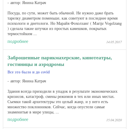
автор: Янина Катрач
Посуда, по сути, может быть обычной. Не нужно даже брать
тарелку диаметром поменьше, как советуют в последнее время
психологи и диетологи. Но Марайя Фохолзанг ( Marije Vogelzang
) сделала такие штучки из простых камешков, покрытых
термостойким ...
подробнее
14.05.2017
Заброшенные парикмахерские, кинотеатры,
гостиницы и аэродромы
Все это было и до covid
автор: Янина Катрач
Здания всегда приходили в упадок в результате экономических
кризисов, катастроф, смены режимов в тех или иных местах.
Съемки такой архитектуры это целый жанр, и у него есть
множество поклонников. Сейчас, когда опустели самые
знаменитые в мире улицы, ...
подробнее
15.04.2020