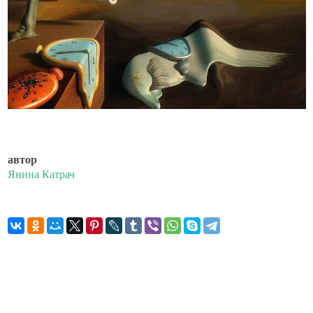
автор
Янина Катрач