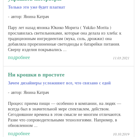
Только это уже будет плагиат
автор: Янина Катрач
Пару лет назад японка Юкико Морита ( Yukiko Morita )
прославилась светильниками, которые она делала из хлеба: к
традиционным ингредиентам (мука, соль, дрожжи) она
добавляла прорезиненные светодиоды и батарейки питания.
Сверху изделия покрывались ...
подробнее
11.03.2021
Ни крошки в простоте
Зачем дизайнеры усложняют все, что связано с едой
автор: Янина Катрач
Процесс приема пищи — особенно в компании, на людях —
всегда был в значительной мере спектаклем, действом.
Сегодняшние времена в этом смысле не многим отличаются.
Разве что сопроводительными технологиями. Например, в
обновленном ...
подробнее
10.10.2019