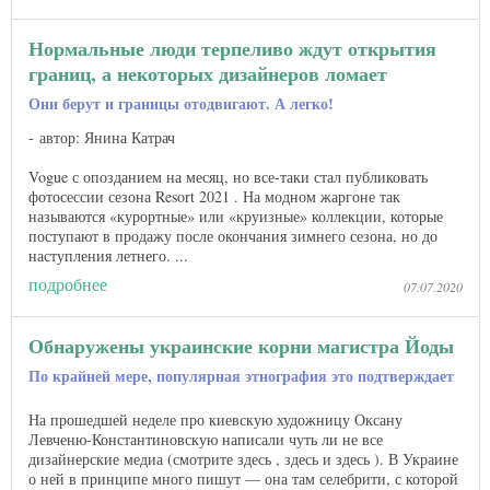
Нормальные люди терпеливо ждут открытия
границ, а некоторых дизайнеров ломает
Они берут и границы отодвигают. А легко!
автор: Янина Катрач
Vogue с опозданием на месяц, но все-таки стал публиковать
фотосессии сезона Resort 2021 . На модном жаргоне так
называются «курортные» или «круизные» коллекции, которые
поступают в продажу после окончания зимнего сезона, но до
наступления летнего​​. ...
подробнее
07.07.2020
Обнаружены украинские корни магистра Йоды
По крайней мере, популярная этнография это подтверждает
На прошедшей неделе про киевскую художницу Оксану
Левченю-Константиновскую написали чуть ли не все
дизайнерские медиа (смотрите здесь , здесь и здесь ). В Украине
о ней в принципе много пишут — она там селебрити, с которой