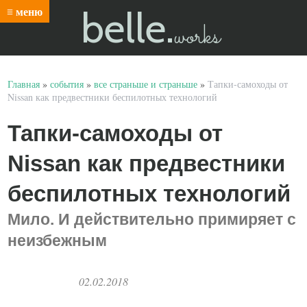
belle.
≡ меню
works
Главная
»
события
»
все страньше и страньше
»
Тапки-самоходы от
Nissan как предвестники беспилотных технологий
Тапки-самоходы от
Nissan как предвестники
беспилотных технологий
Мило. И действительно примиряет с
неизбежным
02.02.2018