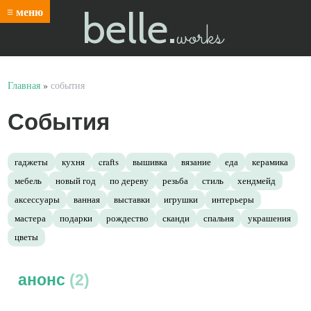
belle.
≡ меню
works
Главная
»
события
События
гаджеты
кухня
crafts
вышивка
вязание
еда
керамика
мебель
новый год
по дереву
резьба
стиль
хендмейд
аксессуары
ванная
выставки
игрушки
интерьеры
мастера
подарки
рождество
сканди
спальня
украшения
цветы
анонс
2