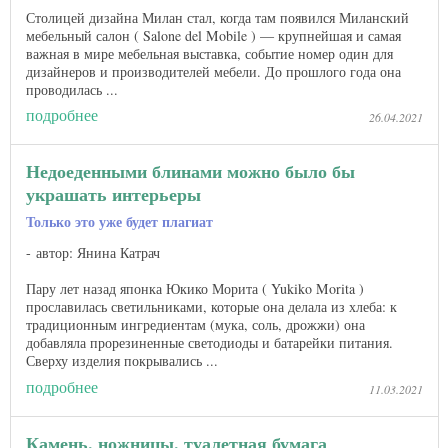
Столицей дизайна Милан стал, когда там появился Миланский
мебельный салон ( Salone del Mobile ) — крупнейшая и самая
важная в мире мебельная выставка, событие номер один для
дизайнеров и производителей мебели. До прошлого года она
проводилась ...
подробнее
26.04.2021
Недоеденными блинами можно было бы
украшать интерьеры
Только это уже будет плагиат
автор: Янина Катрач
Пару лет назад японка Юкико Морита ( Yukiko Morita )
прославилась светильниками, которые она делала из хлеба: к
традиционным ингредиентам (мука, соль, дрожжи) она
добавляла прорезиненные светодиоды и батарейки питания.
Сверху изделия покрывались ...
подробнее
11.03.2021
Камень, ножницы, туалетная бумага