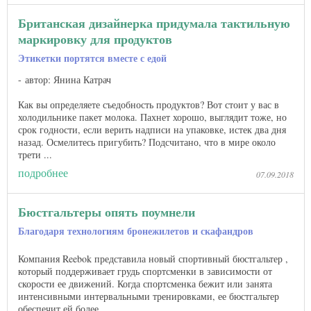
Британская дизайнерка придумала тактильную
маркировку для продуктов
Этикетки портятся вместе с едой
автор: Янина Катрач
Как вы определяете съедобность продуктов? Вот стоит у вас в
холодильнике пакет молока. Пахнет хорошо, выглядит тоже, но
срок годности, если верить надписи на упаковке, истек два дня
назад. Осмелитесь пригубить? Подсчитано, что в мире около
трети ...
подробнее
07.09.2018
Бюстгальтеры опять поумнели
Благодаря технологиям бронежилетов и скафандров
Компания Reebok представила новый спортивный бюстгальтер ,
который поддерживает грудь спортсменки в зависимости от
скорости ее движений. Когда спортсменка бежит или занята
интенсивными интервальными тренировками, ее бюстгальтер
обеспечит ей более ...