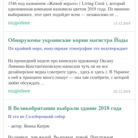
1546 под названием «Живой коралл» ( Living Coral ), который
одноименная компания назначила цветом 2019 года. По мнению
выбиравших, этот цвет подойдет всем — независимо от ...
подробнее
13.12.2018
Обнаружены украинские корни магистра Йоды
По крайней мере, популярная этнография это подтверждает
На прошедшей неделе про киевскую художницу Оксану
Левченю-Константиновскую написали чуть ли не все
дизайнерские медиа (смотрите здесь , здесь и здесь ). В Украине
о ней в принципе много пишут — она там селебрити, с которой
любят обсуждать ...
подробнее
02.12.2018
В Великобритании выбрали здание 2018 года
И это не Солсберецкий собор
автор: Янина Катрач
Во-первых, дом жилой. Во-вторых, новый. Престижная