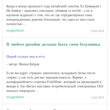
Когда в конце прошлого года китайский генетик Хэ Цзянькуй (
He Jiankui ) произвел сенсацию, объявив (в ютубе , а не в
научном журнале) о том, что он так отредактировал гены
новорожденных девочек-близнецов, что одна из них стала
полностью ...
подробнее
23.02.2019
В любом дизайне должна быть своя безуминка
Порой только она и есть
автор: Янина Катрач
Если вы вдруг страшно замучились складывать белье после
стирки, у нас есть для вас хорошая новость. Вернее, у
калифорнийского стартапа FoldiMate, который на прошедшей в
январе в Лас-Вегасе выставке потребительской электроники CES
показал очередную ...
подробнее
13.02.2019