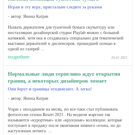
Играя в эту игру, пристально следите за руками
автор: Янина Катрач
Назвать держателем для туалетной бумаги скульптуру или
инсталляцию дизайнерской студии Playlab можно с большой
натяжкой, хотя она и создавалась специально для тематической
выставки держателей и диспенсеров, прошедшей осенью в
одной из галерей ...
подробнее
20.01.2021
Нормальные люди терпеливо ждут открытия
границ, а некоторых дизайнеров ломает
Они берут и границы отодвигают. А легко!
автор: Янина Катрач
Vogue с опозданием на месяц, но все-таки стал публиковать
фотосессии сезона Resort 2021 . На модном жаргоне так
называются «курортные» или «круизные» коллекции, которые
поступают в продажу после окончания зимнего сезона, но до
наступления летнего​​. ...