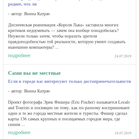
роднее, что ли
автор: Янина Катрач
Диснеевская реанимация «Короля Льва» заставила многих
критиков недоумевать — зачем она вообще понадобилась?
Неужели только затем, чтобы поразить зрителя
правдоподобностью той реальности, которую умеют создавать
нынешние компьютеры? ...
подробнее
24.07.2019
Сами вы не местные
Если в городе вас интересуют только достопримечательности
автор: Янина Катрач
Проект фотографа Эрик Фишера (Eric Fischer) называется Locals
and Tourists и посвящен он тому, как по-разному воспринимают
одни и те же города местные жители и туристы. Фишер сделал
карты 136 самых крупных и посещаемых городов мира, где
синим ...
подробнее
18.07.2019