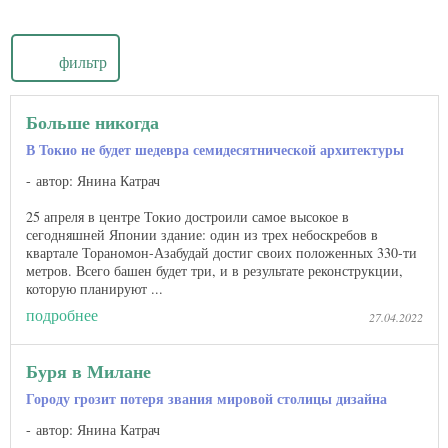
фильтр
Больше никогда
В Токио не будет шедевра семидесятнической архитектуры
автор: Янина Катрач
25 апреля в центре Токио достроили самое высокое в
сегодняшней Японии здание: один из трех небоскребов в
квартале Тораномон-Азабудай достиг своих положенных 330-ти
метров. Всего башен будет три, и в результате реконструкции,
которую планируют ...
подробнее
27.04.2022
Буря в Милане
Городу грозит потеря звания мировой столицы дизайна
автор: Янина Катрач